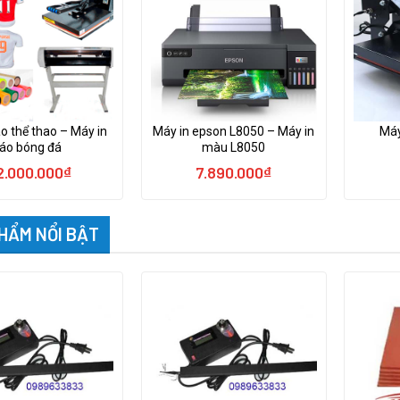
o thể thao – Máy in
Máy in epson L8050 – Máy in
Máy
áo bóng đá
màu L8050
2.000.000
₫
7.890.000
₫
HẨM NỔI BẬT