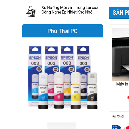
Xu Hướng Mới và Tương Lai của
SẢN P
Công Nghệ Ép Nhiệt Khổ Nhỏ
Phú Thái PC
Máy in
3