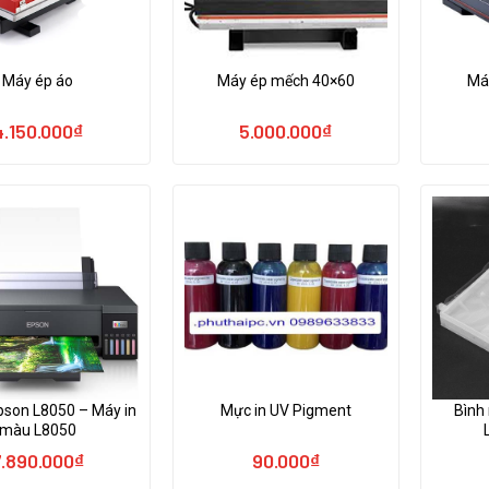
Máy ép áo
Máy ép mếch 40×60
Má
4.150.000
₫
5.000.000
₫
pson L8050 – Máy in
Mực in UV Pigment
Bình
màu L8050
7.890.000
₫
90.000
₫