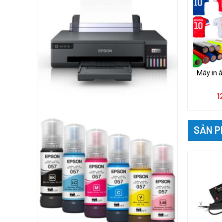
Máy in á
1
SẢN P