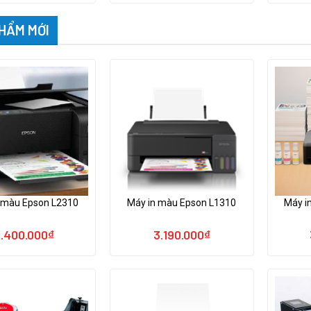
HẨM MỚI
 màu Epson L2310
Máy in màu Epson L1310
Máy 
.400.000
₫
3.190.000
₫