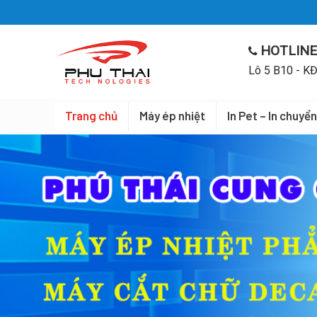
Skip
to
content
HOTLINE
Lô 5 B10 - KĐ
Trang chủ
Máy ép nhiệt
In Pet – In chuyển