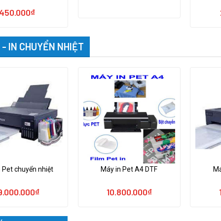
450.000
₫
 - IN CHUYỂN NHIỆT
 Pet chuyển nhiệt
Máy in Pet A4 DTF
Má
9.000.000
₫
10.800.000
₫