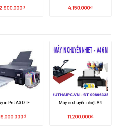
2.900.000
₫
4.150.000
₫
y in Pet A3 DTF
Máy in chuyển nhiệt A4
19.000.000
₫
11.200.000
₫