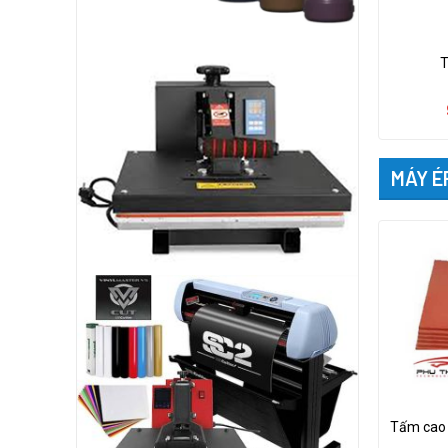
T
MÁY É
Tấm cao 