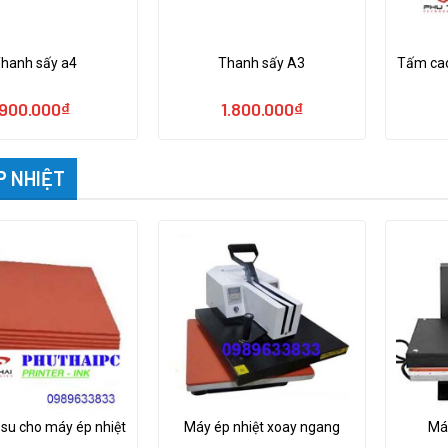
hanh sấy a4
Thanh sấy A3
Tấm cao
900.000
₫
1.800.000
₫
P NHIỆT
su cho máy ép nhiệt
Máy ép nhiệt xoay ngang
Má