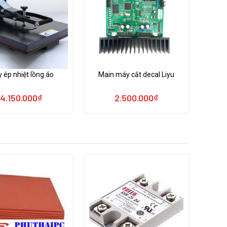
 ép nhiệt lồng áo
Main máy cắt decal Liyu
4.150.000
₫
2.500.000
₫