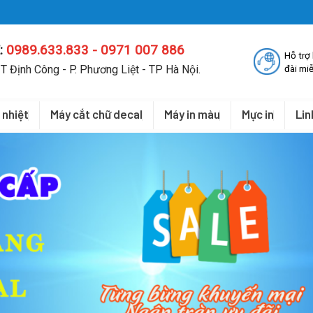
:
0989.633.833 - 0971 007 886
Hỗ trợ
T Định Công - P. Phương Liệt - TP Hà Nội.
đài miễ
 nhiệt
Máy cắt chữ decal
Máy in màu
Mực in
Lin