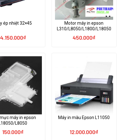
y ép nhiệt 32×45
Motor máy in epson
L310/L8050/L1800/L18050
4.150.000
₫
450.000
₫
 mực máy in epson
Máy in màu Epson L11050
L18050/L8050
150.000
₫
12.000.000
₫