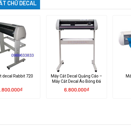
ẮT CHỮ DECAL
t decal Rabbit 720
Máy Cắt Decal Quảng Cáo –
Má
Máy Cắt Decal Áo Bóng Đá
.800.000
₫
6.800.000
₫