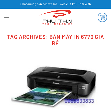
Skip
Chào mừng bạn đến với mẫu web của Phú Thái Web
to
content
TAG ARCHIVES:
BÁN MÁY IN 6770 GIÁ
RẺ