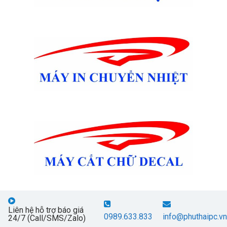
Liên hệ hỗ trợ báo giá
0989.633.833
info@phuthaipc.vn
24/7 (Call/SMS/Zalo)