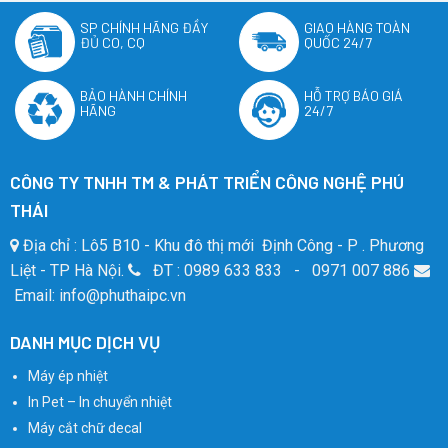
SP CHÍNH HÃNG ĐẦY
GIAO HÀNG TOÀN
ĐỦ CO, CQ
QUỐC 24/7
BẢO HÀNH CHÍNH
HỖ TRỢ BÁO GIÁ
HÃNG
24/7
CÔNG TY TNHH TM & PHÁT TRIỂN CÔNG NGHỆ PHÚ
THÁI
Địa chỉ : Lô5 B10 - Khu đô thị mới Định Công - P . Phương
Liệt - TP Hà Nội.
ĐT : 0989 633 833 - 0971 007 886
Email: info@phuthaipc.vn
DANH MỤC DỊCH VỤ
Máy ép nhiệt
In Pet – In chuyển nhiệt
Máy cắt chữ decal