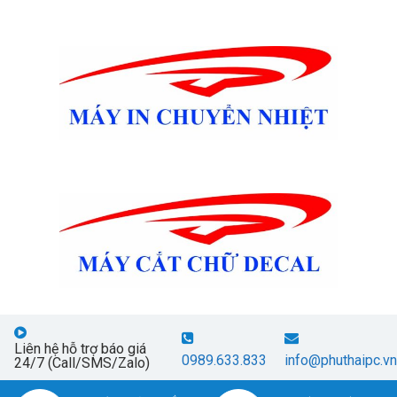
Liên hệ hỗ trợ báo giá
0989.633.833
info@phuthaipc.vn
24/7 (Call/SMS/Zalo)