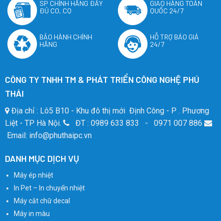
SP CHÍNH HÃNG ĐẦY
GIAO HÀNG TOÀN
ĐỦ CO, CQ
QUỐC 24/7
BẢO HÀNH CHÍNH
HỖ TRỢ BÁO GIÁ
HÃNG
24/7
CÔNG TY TNHH TM & PHÁT TRIỂN CÔNG NGHỆ PHÚ
THÁI
Địa chỉ : Lô5 B10 - Khu đô thị mới Định Công - P . Phương
Liệt - TP Hà Nội.
ĐT : 0989 633 833 - 0971 007 886
Email: info@phuthaipc.vn
DANH MỤC DỊCH VỤ
Máy ép nhiệt
In Pet – In chuyển nhiệt
Máy cắt chữ decal
Máy in màu