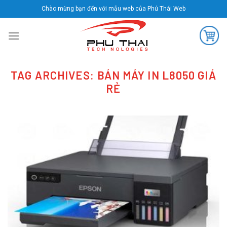
Skip
Chào mừng bạn đến với mẫu web của Phú Thái Web
to
content
TAG ARCHIVES:
BÁN MÁY IN L8050 GIÁ
RẺ