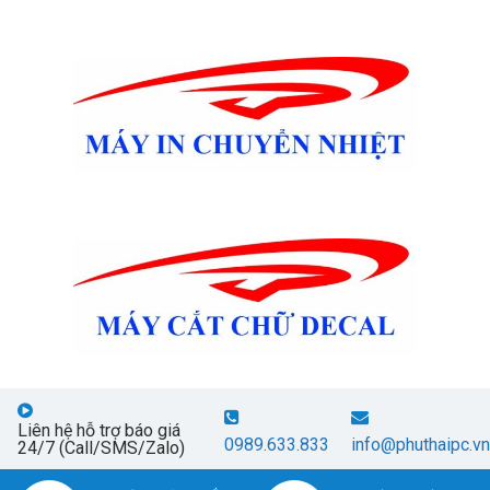
Liên hệ hỗ trợ báo giá
0989.633.833
info@phuthaipc.vn
24/7 (Call/SMS/Zalo)