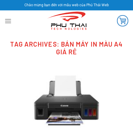
Skip
Chào mừng bạn đến với mẫu web của Phú Thái Web
to
content
TAG ARCHIVES:
BÁN MÁY IN MÀU A4
GIÁ RẺ