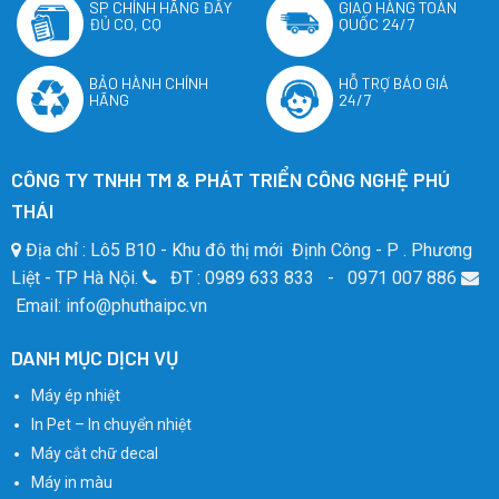
SP CHÍNH HÃNG ĐẦY
GIAO HÀNG TOÀN
ĐỦ CO, CQ
QUỐC 24/7
BẢO HÀNH CHÍNH
HỖ TRỢ BÁO GIÁ
HÃNG
24/7
CÔNG TY TNHH TM & PHÁT TRIỂN CÔNG NGHỆ PHÚ
THÁI
Địa chỉ : Lô5 B10 - Khu đô thị mới Định Công - P . Phương
Liệt - TP Hà Nội.
ĐT : 0989 633 833 - 0971 007 886
Email: info@phuthaipc.vn
DANH MỤC DỊCH VỤ
Máy ép nhiệt
In Pet – In chuyển nhiệt
Máy cắt chữ decal
Máy in màu