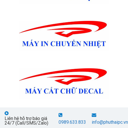
Liên hệ hỗ trợ báo giá
0989.633.833
info@phuthaipc.vn
24/7 (Call/SMS/Zalo)