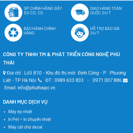
SP CHÍNH HÃNG ĐẦY
GIAO HÀNG TOÀN
ĐỦ CO, CQ
QUỐC 24/7
BẢO HÀNH CHÍNH
HỖ TRỢ BÁO GIÁ
HÃNG
24/7
CÔNG TY TNHH TM & PHÁT TRIỂN CÔNG NGHỆ PHÚ
THÁI
Địa chỉ : Lô5 B10 - Khu đô thị mới Định Công - P . Phương
Liệt - TP Hà Nội.
ĐT : 0989 633 833 - 0971 007 886
Email: info@phuthaipc.vn
DANH MỤC DỊCH VỤ
Máy ép nhiệt
In Pet – In chuyển nhiệt
Máy cắt chữ decal