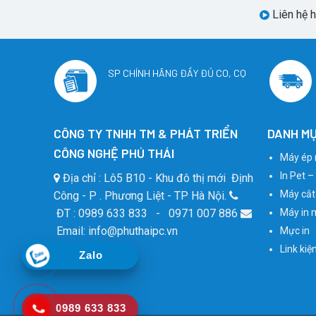
Liên hệ 
SP CHÍNH HÃNG ĐẦY ĐỦ CO, CQ
CÔNG TY TNHH TM & PHÁT TRIỂN
DANH MỤ
CÔNG NGHỆ PHÚ THÁI
Máy ép 
In Pet –
Địa chỉ : Lô5 B10 - Khu đô thị mới Định
Máy cắt
Công - P . Phương Liệt - TP Hà Nội.
ĐT : 0989 633 833 - 0971 007 886
Máy in 
Email: info@phuthaipc.vn
Mực in
Link kiệ
Zalo
0989 633 833