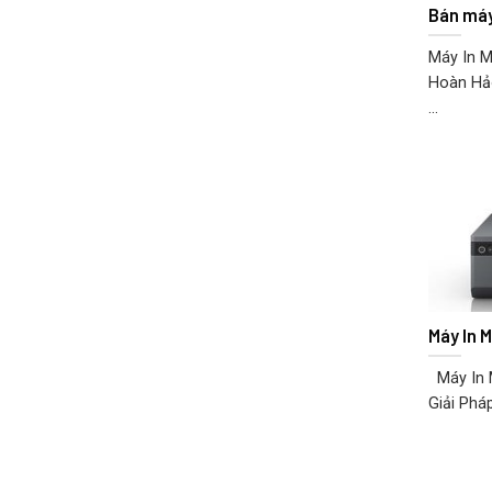
Bán máy
Máy In M
Hoàn Hảo
...
Máy In 
Máy In 
Giải Phá