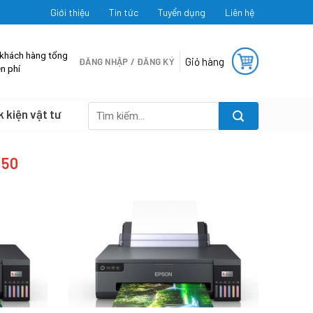
Giới thiệu
Tin tức
Tuyển dụng
Liên hệ
 khách hàng tổng
Giỏ hàng
ĐĂNG NHẬP / ĐĂNG KÝ
n phí
k kiện vật tư
Tìm
kiếm:
050