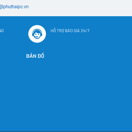
@phuthaipc.vn
NG
HỖ TRỢ BÁO GIÁ 24/7
BẢN ĐỒ