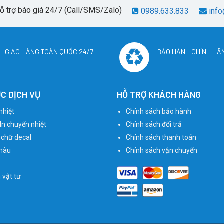
hỗ trợ báo giá 24/7 (Call/SMS/Zalo)
0989.633.833
info
GIAO HÀNG TOÀN QUỐC 24/7
BẢO HÀNH CHÍNH HÃ
C DỊCH VỤ
HỖ TRỢ KHÁCH HÀNG
nhiệt
Chính sách bảo hành
 In chuyển nhiệt
Chính sách đổi trả
 chữ decal
Chính sách thanh toán
màu
Chính sách vận chuyển
n vật tư