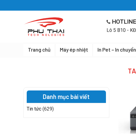
Skip
to
content
HOTLINE
Lô 5 B10 - KĐ
Trang chủ
Máy ép nhiệt
In Pet – In chuyển
TA
Danh mục bài viết
Tin tức
(629)