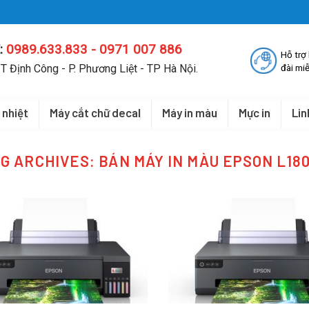
:
0989.633.833 - 0971 007 886
Hỗ trợ
T Định Công - P. Phương Liệt - TP Hà Nội.
đài miễ
 nhiệt
Máy cắt chữ decal
Máy in màu
Mực in
Lin
G ARCHIVES:
BÁN MÁY IN MÀU EPSON L18