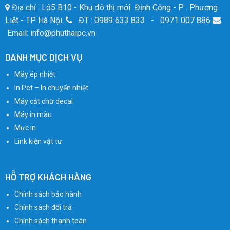
Địa chỉ : Lô5 B10 - Khu đô thị mới Định Công - P . Phương
Liệt - TP Hà Nội.
ĐT : 0989 633 833 - 0971 007 886
Email: info@phuthaipc.vn
DANH MỤC DỊCH VỤ
Máy ép nhiệt
In Pet – In chuyển nhiệt
Máy cắt chữ decal
Máy in màu
Mực in
Link kiện vật tư
HỖ TRỢ KHÁCH HÀNG
Chính sách bảo hành
Chính sách đổi trả
Chính sách thanh toán