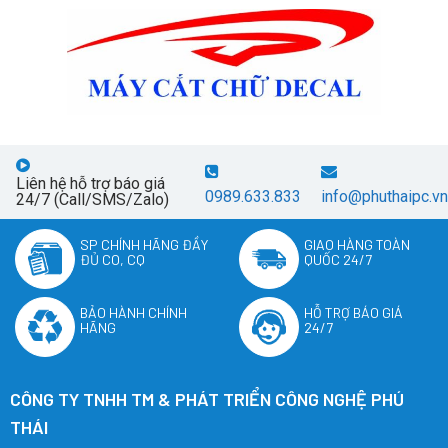
Liên hệ hỗ trợ báo giá
0989.633.833
info@phuthaipc.vn
24/7 (Call/SMS/Zalo)
SP CHÍNH HÃNG ĐẦY
GIAO HÀNG TOÀN
ĐỦ CO, CQ
QUỐC 24/7
BẢO HÀNH CHÍNH
HỖ TRỢ BÁO GIÁ
HÃNG
24/7
CÔNG TY TNHH TM & PHÁT TRIỂN CÔNG NGHỆ PHÚ
THÁI