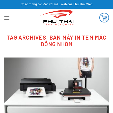
Skip
Chào mừng bạn đến với mẫu web của Phú Thái Web
to
content
TAG ARCHIVES:
BÁN MÁY IN TEM MÁC
ĐỒNG NHÔM