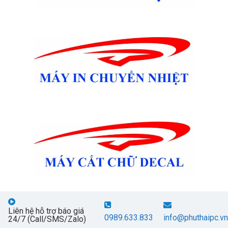
Liên hệ hỗ trợ báo giá
0989.633.833
info@phuthaipc.vn
24/7 (Call/SMS/Zalo)