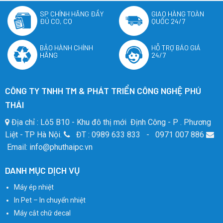
SP CHÍNH HÃNG ĐẦY
GIAO HÀNG TOÀN
ĐỦ CO, CQ
QUỐC 24/7
BẢO HÀNH CHÍNH
HỖ TRỢ BÁO GIÁ
HÃNG
24/7
CÔNG TY TNHH TM & PHÁT TRIỂN CÔNG NGHỆ PHÚ
THÁI
Địa chỉ : Lô5 B10 - Khu đô thị mới Định Công - P . Phương
Liệt - TP Hà Nội.
ĐT : 0989 633 833 - 0971 007 886
Email: info@phuthaipc.vn
DANH MỤC DỊCH VỤ
Máy ép nhiệt
In Pet – In chuyển nhiệt
Máy cắt chữ decal