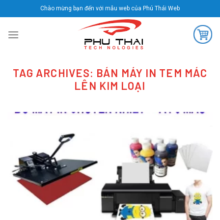
Skip
Chào mừng bạn đến với mẫu web của Phú Thái Web
to
content
TAG ARCHIVES:
BÁN MÁY IN TEM MÁC
LÊN KIM LOẠI