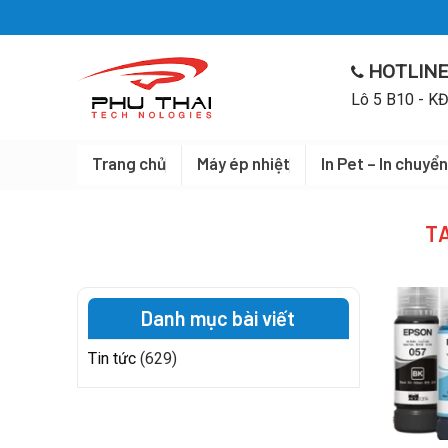
Skip
to
content
HOTLINE
Lô 5 B10 - KĐ
Trang chủ
Máy ép nhiệt
In Pet – In chuyển
T
Danh mục bài viết
Tin tức
(629)