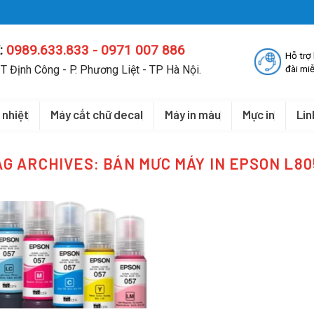
:
0989.633.833 - 0971 007 886
Hỗ trợ
T Định Công - P. Phương Liệt - TP Hà Nội.
đài miễ
 nhiệt
Máy cắt chữ decal
Máy in màu
Mực in
Lin
AG ARCHIVES:
BÁN MƯC MÁY IN EPSON L80