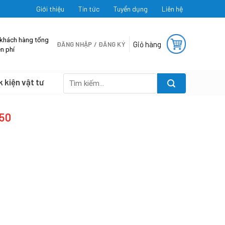
Giới thiệu
Tin tức
Tuyển dụng
Liên hệ
 khách hàng tổng
Giỏ hàng
ĐĂNG NHẬP / ĐĂNG KÝ
n phí
k kiện vật tư
Tìm
kiếm:
50