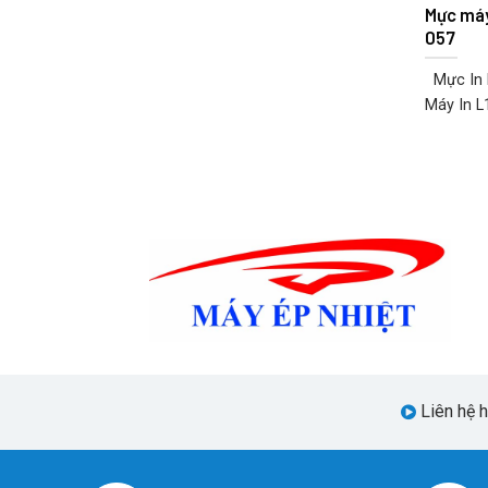
Mực máy
057
Mực In E
Máy In L1
Liên hệ 