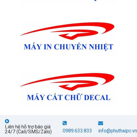
Liên hệ hỗ trợ báo giá
0989.633.833
info@phuthaipc.vn
24/7 (Call/SMS/Zalo)