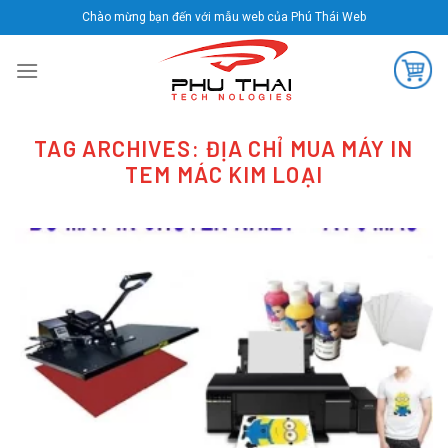
Skip
Chào mừng bạn đến với mẫu web của Phú Thái Web
to
content
TAG ARCHIVES:
ĐỊA CHỈ MUA MÁY IN
TEM MÁC KIM LOẠI