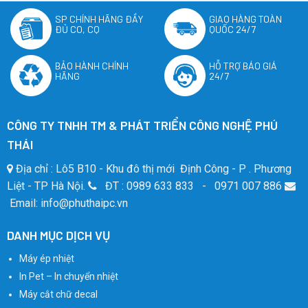
SP CHÍNH HÃNG ĐẦY
GIAO HÀNG TOÀN
ĐỦ CO, CQ
QUỐC 24/7
BẢO HÀNH CHÍNH
HỖ TRỢ BÁO GIÁ
HÃNG
24/7
CÔNG TY TNHH TM & PHÁT TRIỂN CÔNG NGHỆ PHÚ
THÁI
Địa chỉ : Lô5 B10 - Khu đô thị mới Định Công - P . Phương
Liệt - TP Hà Nội.
ĐT : 0989 633 833 - 0971 007 886
Email: info@phuthaipc.vn
DANH MỤC DỊCH VỤ
Máy ép nhiệt
In Pet – In chuyển nhiệt
Máy cắt chữ decal