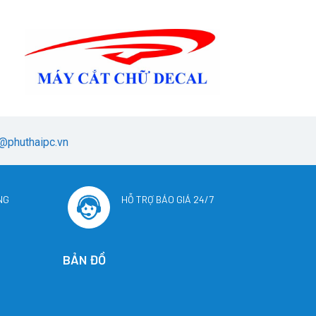
@phuthaipc.vn
NG
HỖ TRỢ BÁO GIÁ 24/7
BẢN ĐỒ