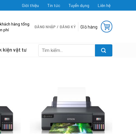
Giới thiệu
Tin tức
Tuyển dụng
Liên hệ
 khách hàng tổng
Giỏ hàng
ĐĂNG NHẬP / ĐĂNG KÝ
n phí
k kiện vật tư
Tìm
kiếm: