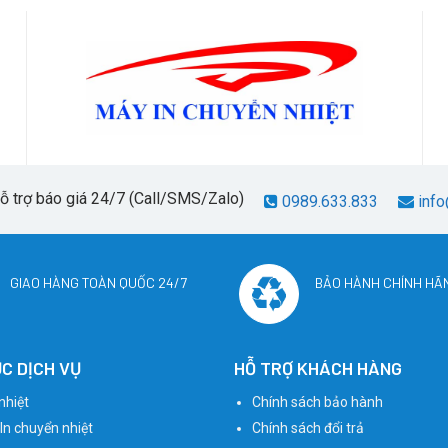
hỗ trợ báo giá 24/7 (Call/SMS/Zalo)
0989.633.833
info
GIAO HÀNG TOÀN QUỐC 24/7
BẢO HÀNH CHÍNH HÃ
C DỊCH VỤ
HỖ TRỢ KHÁCH HÀNG
nhiệt
Chính sách bảo hành
 In chuyển nhiệt
Chính sách đổi trả