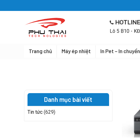
Skip
to
content
HOTLINE
Lô 5 B10 - KĐ
Trang chủ
Máy ép nhiệt
In Pet – In chuyển
Danh mục bài viết
Tin tức
(629)