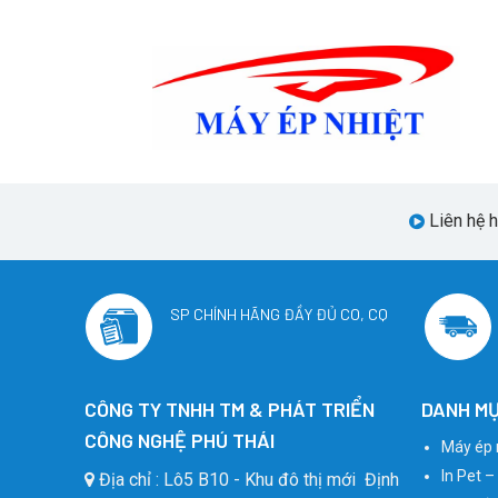
Liên hệ 
SP CHÍNH HÃNG ĐẦY ĐỦ CO, CQ
CÔNG TY TNHH TM & PHÁT TRIỂN
DANH MỤ
CÔNG NGHỆ PHÚ THÁI
Máy ép 
In Pet –
Địa chỉ : Lô5 B10 - Khu đô thị mới Định