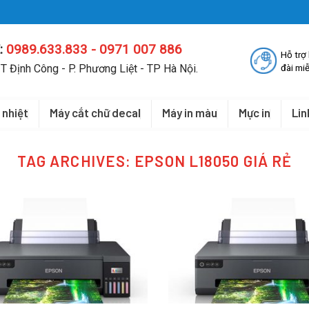
:
0989.633.833 - 0971 007 886
Hỗ trợ
T Định Công - P. Phương Liệt - TP Hà Nội.
đài miễ
 nhiệt
Máy cắt chữ decal
Máy in màu
Mực in
Lin
TAG ARCHIVES:
EPSON L18050 GIÁ RẺ