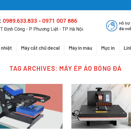
:
0989.633.833 - 0971 007 886
Hỗ trợ
T Định Công - P. Phương Liệt - TP Hà Nội.
đài miễ
 nhiệt
Máy cắt chữ decal
Máy in màu
Mực in
Lin
TAG ARCHIVES:
MÁY ÉP ÁO BÓNG ĐÁ