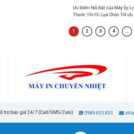
Ưu Điểm Nổi Bật của Máy Ép L
Thước 15×15: Lựa Chọn Tối Ưu .
1
2
3
4
…
hỗ trợ báo giá 24/7 (Call/SMS/Zalo)
0989.633.833
info