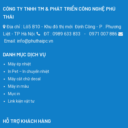
CÔNG TY TNHH TM & PHÁT TRIỂN CÔNG NGHỆ PHÚ
THÁI
Địa chỉ : Lô5 B10 - Khu đô thị mới Định Công - P . Phương
Liệt - TP Hà Nội.
ĐT : 0989 633 833 - 0971 007 886
Email: info@phuthaipc.vn
DANH MỤC DỊCH VỤ
Máy ép nhiệt
In Pet – In chuyển nhiệt
Máy cắt chữ decal
Máy in màu
Mực in
Link kiện vật tư
HỖ TRỢ KHÁCH HÀNG