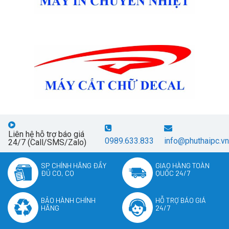
Liên hệ hỗ trợ báo giá
0989.633.833
info@phuthaipc.vn
24/7 (Call/SMS/Zalo)
SP CHÍNH HÃNG ĐẦY
GIAO HÀNG TOÀN
ĐỦ CO, CQ
QUỐC 24/7
BẢO HÀNH CHÍNH
HỖ TRỢ BÁO GIÁ
HÃNG
24/7