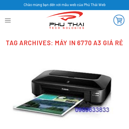
Skip
Chào mừng bạn đến với mẫu web của Phú Thái Web
to
content
TAG ARCHIVES:
MÁY IN 6770 A3 GIÁ RẺ