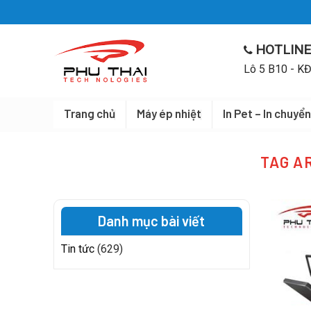
Skip
to
content
HOTLINE
Lô 5 B10 - KĐ
Trang chủ
Máy ép nhiệt
In Pet – In chuyển
TAG A
Danh mục bài viết
Tin tức
(629)