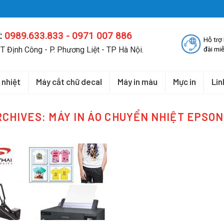
:
0989.633.833 - 0971 007 886
Hỗ trợ
T Định Công - P. Phương Liệt - TP Hà Nội.
đài miễ
 nhiệt
Máy cắt chữ decal
Máy in màu
Mực in
Lin
RCHIVES:
MÁY IN ÁO CHUYỂN NHIỆT EPSON