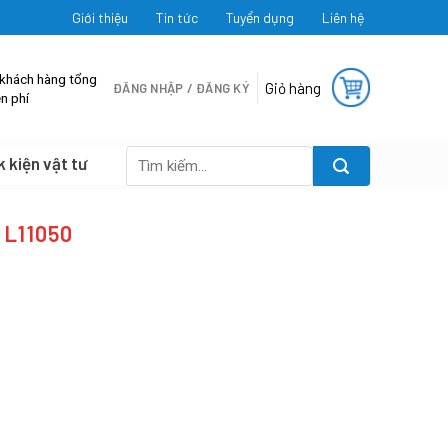
Giới thiệu
Tin tức
Tuyển dụng
Liên hệ
 khách hàng tổng
Giỏ hàng
ĐĂNG NHẬP / ĐĂNG KÝ
n phí
k kiện vật tư
Tìm
kiếm:
 L11050