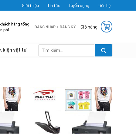
Giới thiệu
Tin tức
Tuyển dụng
Liên hệ
 khách hàng tổng
Giỏ hàng
ĐĂNG NHẬP / ĐĂNG KÝ
n phí
k kiện vật tư
Tìm
kiếm: