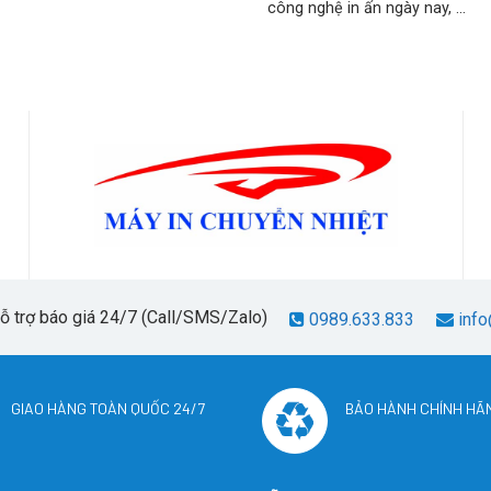
công nghệ in ấn ngày nay, ...
hỗ trợ báo giá 24/7 (Call/SMS/Zalo)
0989.633.833
info
GIAO HÀNG TOÀN QUỐC 24/7
BẢO HÀNH CHÍNH HÃ