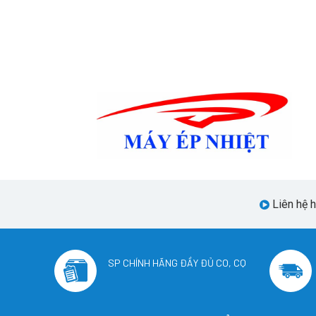
Liên hệ 
SP CHÍNH HÃNG ĐẦY ĐỦ CO, CQ