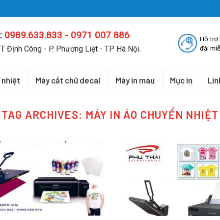
:
0989.633.833 - 0971 007 886
Hỗ trợ
T Định Công - P. Phương Liệt - TP Hà Nội.
đài miễ
 nhiệt
Máy cắt chữ decal
Máy in màu
Mực in
Lin
TAG ARCHIVES:
MÁY IN ÁO CHUYỂN NHIỆT