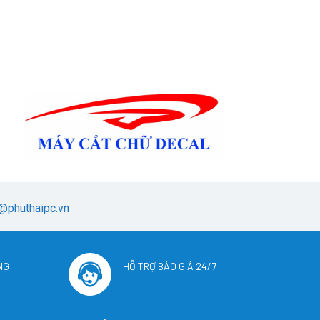
@phuthaipc.vn
NG
HỖ TRỢ BÁO GIÁ 24/7