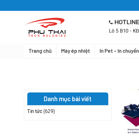
Skip
to
content
HOTLINE
Lô 5 B10 - KĐ
Trang chủ
Máy ép nhiệt
In Pet – In chuyển
Danh mục bài viết
Tin tức
(629)