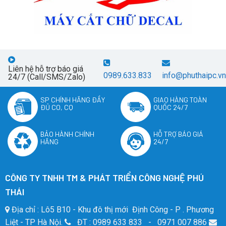
Liên hệ hỗ trợ báo giá
0989.633.833
info@phuthaipc.vn
24/7 (Call/SMS/Zalo)
SP CHÍNH HÃNG ĐẦY
GIAO HÀNG TOÀN
ĐỦ CO, CQ
QUỐC 24/7
BẢO HÀNH CHÍNH
HỖ TRỢ BÁO GIÁ
HÃNG
24/7
CÔNG TY TNHH TM & PHÁT TRIỂN CÔNG NGHỆ PHÚ
THÁI
Địa chỉ : Lô5 B10 - Khu đô thị mới Định Công - P . Phương
Liệt - TP Hà Nội.
ĐT : 0989 633 833 - 0971 007 886