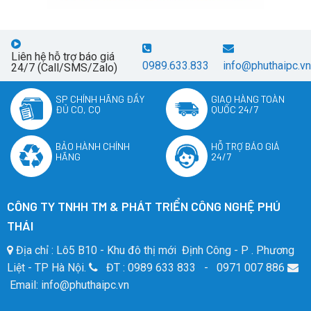
Liên hệ hỗ trợ báo giá
0989.633.833
info@phuthaipc.vn
24/7 (Call/SMS/Zalo)
SP CHÍNH HÃNG ĐẦY
GIAO HÀNG TOÀN
ĐỦ CO, CQ
QUỐC 24/7
BẢO HÀNH CHÍNH
HỖ TRỢ BÁO GIÁ
HÃNG
24/7
CÔNG TY TNHH TM & PHÁT TRIỂN CÔNG NGHỆ PHÚ
THÁI
Địa chỉ : Lô5 B10 - Khu đô thị mới Định Công - P . Phương
Liệt - TP Hà Nội.
ĐT : 0989 633 833 - 0971 007 886
Email: info@phuthaipc.vn