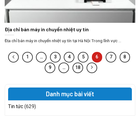
Địa chỉ bán máy in chuyển nhiệt uy tín
Địa chỉ bán máy in chuyển nhiệt uy tín tại Hà Nội Trong lĩnh vực ...
1
…
3
4
5
6
7
8
9
…
18
Danh mục bài viết
Tin tức
(629)