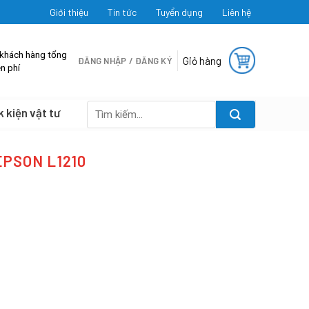
Giới thiệu
Tin tức
Tuyển dụng
Liên hệ
 khách hàng tổng
Giỏ hàng
ĐĂNG NHẬP / ĐĂNG KÝ
n phí
k kiện vật tư
Tìm
kiếm:
EPSON L1210