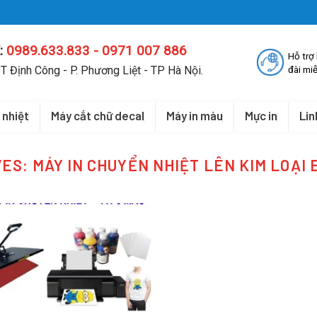
:
0989.633.833 - 0971 007 886
Hỗ trợ
T Định Công - P. Phương Liệt - TP Hà Nội.
đài miễ
 nhiệt
Máy cắt chữ decal
Máy in màu
Mực in
Lin
VES:
MÁY IN CHUYỂN NHIỆT LÊN KIM LOẠI 