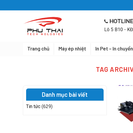
Skip
to
content
HOTLINE
Lô 5 B10 - KĐ
Trang chủ
Máy ép nhiệt
In Pet – In chuyển
TAG ARCHI
Danh mục bài viết
Tin tức
(629)