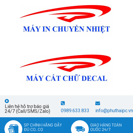
Liên hệ hỗ trợ báo giá
0989.633.833
info@phuthaipc.vn
24/7 (Call/SMS/Zalo)
SP CHÍNH HÃNG ĐẦY
GIAO HÀNG TOÀN
ĐỦ CO, CQ
QUỐC 24/7