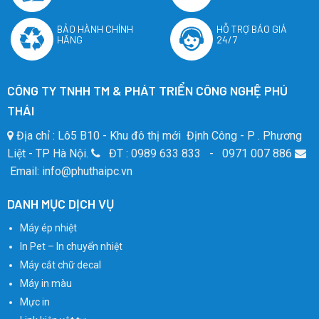
BẢO HÀNH CHÍNH
HỖ TRỢ BÁO GIÁ
HÃNG
24/7
CÔNG TY TNHH TM & PHÁT TRIỂN CÔNG NGHỆ PHÚ
THÁI
Địa chỉ : Lô5 B10 - Khu đô thị mới Định Công - P . Phương
Liệt - TP Hà Nội.
ĐT : 0989 633 833 - 0971 007 886
Email: info@phuthaipc.vn
DANH MỤC DỊCH VỤ
Máy ép nhiệt
In Pet – In chuyển nhiệt
Máy cắt chữ decal
Máy in màu
Mực in