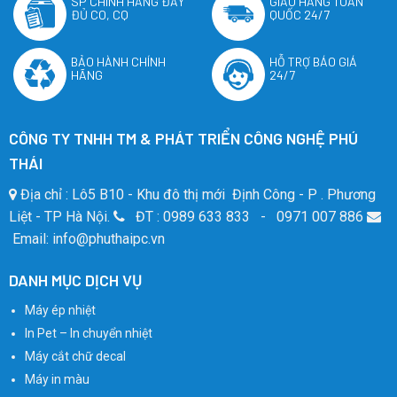
SP CHÍNH HÃNG ĐẦY
GIAO HÀNG TOÀN
ĐỦ CO, CQ
QUỐC 24/7
BẢO HÀNH CHÍNH
HỖ TRỢ BÁO GIÁ
HÃNG
24/7
CÔNG TY TNHH TM & PHÁT TRIỂN CÔNG NGHỆ PHÚ
THÁI
Địa chỉ : Lô5 B10 - Khu đô thị mới Định Công - P . Phương
Liệt - TP Hà Nội.
ĐT : 0989 633 833 - 0971 007 886
Email: info@phuthaipc.vn
DANH MỤC DỊCH VỤ
Máy ép nhiệt
In Pet – In chuyển nhiệt
Máy cắt chữ decal
Máy in màu