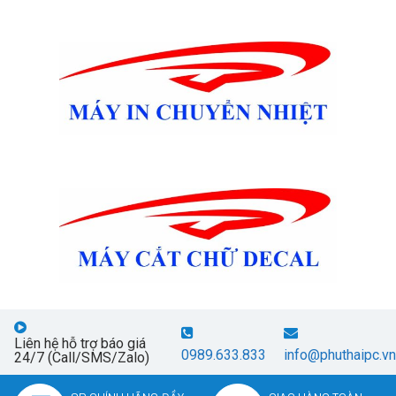
Liên hệ hỗ trợ báo giá
0989.633.833
info@phuthaipc.vn
24/7 (Call/SMS/Zalo)