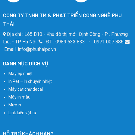
CÔNG TY TNHH TM & PHÁT TRIỂN CÔNG NGHỆ PHÚ
THÁI
Địa chỉ : Lô5 B10 - Khu đô thị mới Định Công - P . Phương
Liệt - TP Hà Nội.
ĐT : 0989 633 833 - 0971 007 886
Email: info@phuthaipc.vn
DANH MỤC DỊCH VỤ
Máy ép nhiệt
In Pet – In chuyển nhiệt
Máy cắt chữ decal
Máy in màu
Mực in
Link kiện vật tư
HỖ TRỢ KHÁCH HÀNG