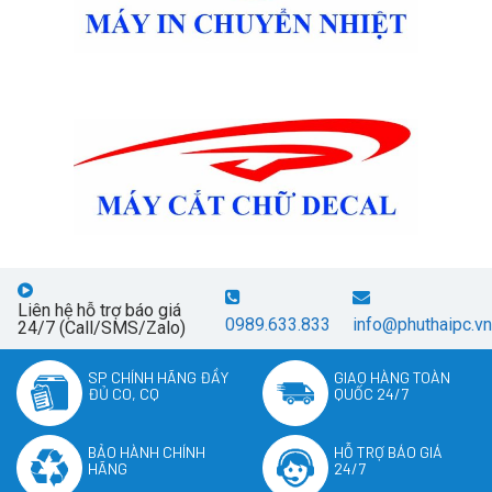
Liên hệ hỗ trợ báo giá
0989.633.833
info@phuthaipc.vn
24/7 (Call/SMS/Zalo)
SP CHÍNH HÃNG ĐẦY
GIAO HÀNG TOÀN
ĐỦ CO, CQ
QUỐC 24/7
BẢO HÀNH CHÍNH
HỖ TRỢ BÁO GIÁ
HÃNG
24/7