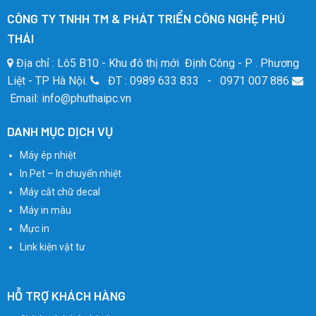
CÔNG TY TNHH TM & PHÁT TRIỂN CÔNG NGHỆ PHÚ
THÁI
Địa chỉ : Lô5 B10 - Khu đô thị mới Định Công - P . Phương
Liệt - TP Hà Nội.
ĐT : 0989 633 833 - 0971 007 886
Email: info@phuthaipc.vn
DANH MỤC DỊCH VỤ
Máy ép nhiệt
In Pet – In chuyển nhiệt
Máy cắt chữ decal
Máy in màu
Mực in
Link kiện vật tư
HỖ TRỢ KHÁCH HÀNG