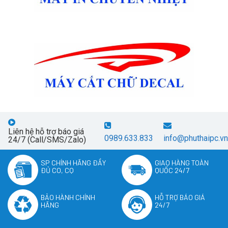
Liên hệ hỗ trợ báo giá
0989.633.833
info@phuthaipc.vn
24/7 (Call/SMS/Zalo)
SP CHÍNH HÃNG ĐẦY
GIAO HÀNG TOÀN
ĐỦ CO, CQ
QUỐC 24/7
BẢO HÀNH CHÍNH
HỖ TRỢ BÁO GIÁ
HÃNG
24/7