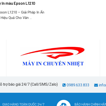
 In màu Epson L1210
pson L1210 – Giải Pháp In Ấn
 Hiệu Quả Cho Văn ...
hỗ trợ báo giá 24/7 (Call/SMS/Zalo)
0989.633.833
info
GIAO HÀNG TOÀN QUỐC 24/7
BẢO HÀNH CHÍNH HÃ