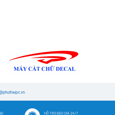
@phuthaipc.vn
NG
HỖ TRỢ BÁO GIÁ 24/7