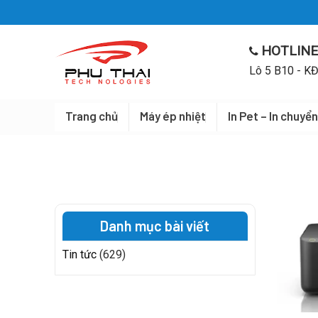
Skip
to
content
HOTLINE
Lô 5 B10 - KĐ
Trang chủ
Máy ép nhiệt
In Pet – In chuyển
Danh mục bài viết
Tin tức
(629)