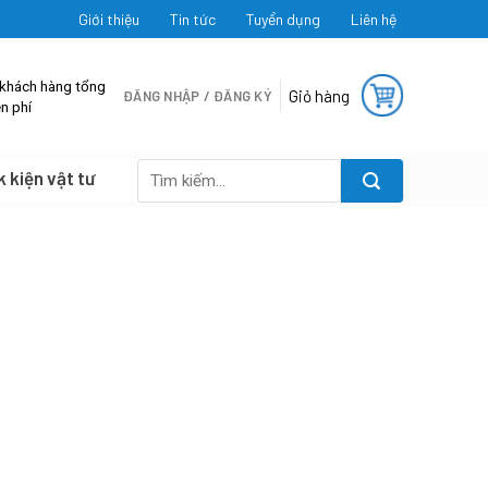
Giới thiệu
Tin tức
Tuyển dụng
Liên hệ
 khách hàng tổng
Giỏ hàng
ĐĂNG NHẬP / ĐĂNG KÝ
n phí
k kiện vật tư
Tìm
kiếm: