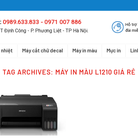
:
0989.633.833 - 0971 007 886
Hỗ trợ
T Định Công - P. Phương Liệt - TP Hà Nội.
đài miễ
 nhiệt
Máy cắt chữ decal
Máy in màu
Mực in
Lin
TAG ARCHIVES:
MÁY IN MÀU L1210 GIÁ RẺ