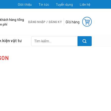
Giới thiệu
Tin tức
Tuyển dụng
Liên hệ
 khách hàng tổng
Giỏ hàng
ĐĂNG NHẬP / ĐĂNG KÝ
n phí
k kiện vật tư
Tìm
kiếm:
SON