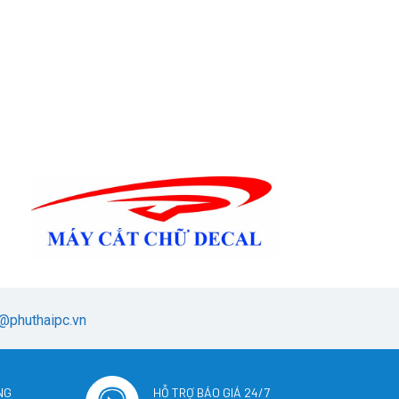
@phuthaipc.vn
NG
HỖ TRỢ BÁO GIÁ 24/7