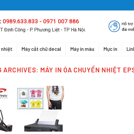
:
0989.633.833 - 0971 007 886
Hỗ trợ
T Định Công - P. Phương Liệt - TP Hà Nội.
đài miễ
 nhiệt
Máy cắt chữ decal
Máy in màu
Mực in
Lin
G ARCHIVES:
MÁY IN ÓA CHUYỂN NHIỆT EP