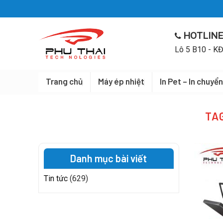
Skip
to
content
HOTLINE
Lô 5 B10 - KĐ
Trang chủ
Máy ép nhiệt
In Pet – In chuyển
TA
Danh mục bài viết
Tin tức
(629)