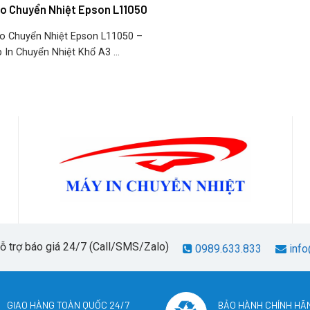
Áo Chuyển Nhiệt Epson L11050
o Chuyển Nhiệt Epson L11050 –
 In Chuyển Nhiệt Khổ A3 ...
hỗ trợ báo giá 24/7 (Call/SMS/Zalo)
0989.633.833
info
GIAO HÀNG TOÀN QUỐC 24/7
BẢO HÀNH CHÍNH HÃ