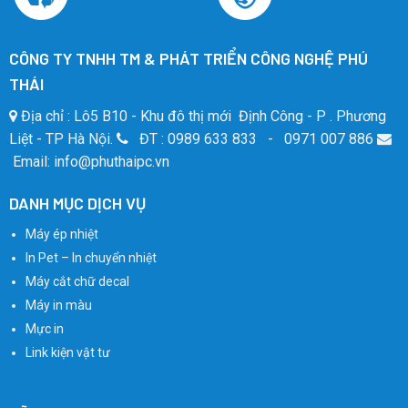
CÔNG TY TNHH TM & PHÁT TRIỂN CÔNG NGHỆ PHÚ
THÁI
Địa chỉ : Lô5 B10 - Khu đô thị mới Định Công - P . Phương
Liệt - TP Hà Nội.
ĐT : 0989 633 833 - 0971 007 886
Email: info@phuthaipc.vn
DANH MỤC DỊCH VỤ
Máy ép nhiệt
In Pet – In chuyển nhiệt
Máy cắt chữ decal
Máy in màu
Mực in
Link kiện vật tư