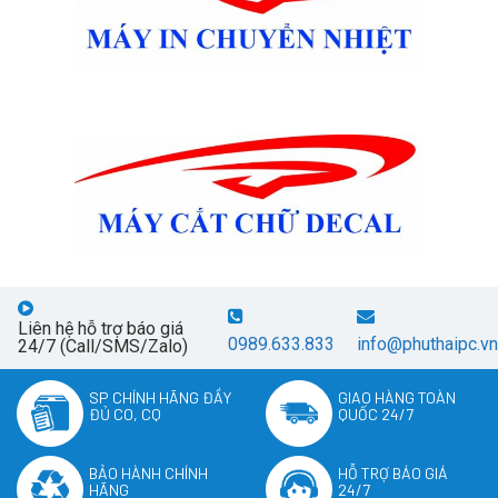
Liên hệ hỗ trợ báo giá
0989.633.833
info@phuthaipc.vn
24/7 (Call/SMS/Zalo)
SP CHÍNH HÃNG ĐẦY
GIAO HÀNG TOÀN
ĐỦ CO, CQ
QUỐC 24/7
BẢO HÀNH CHÍNH
HỖ TRỢ BÁO GIÁ
HÃNG
24/7