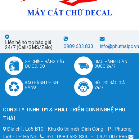
Liên hệ hỗ trợ báo giá
0989.633.833
info@phuthaipc.vn
24/7 (Call/SMS/Zalo)
SP CHÍNH HÃNG ĐẦY
GIAO HÀNG TOÀN
ĐỦ CO, CQ
QUỐC 24/7
BẢO HÀNH CHÍNH
HỖ TRỢ BÁO GIÁ
HÃNG
24/7
CÔNG TY TNHH TM & PHÁT TRIỂN CÔNG NGHỆ PHÚ
THÁI
Địa chỉ : Lô5 B10 - Khu đô thị mới Định Công - P . Phương
Liệt - TP Hà Nội.
ĐT : 0989 633 833 - 0971 007 886