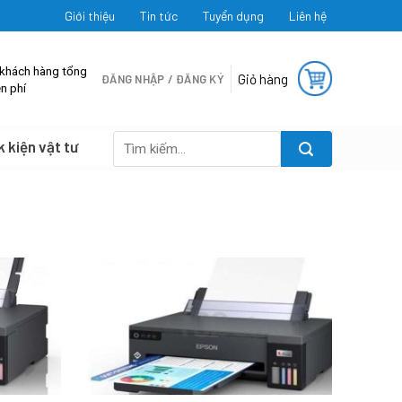
Giới thiệu
Tin tức
Tuyển dụng
Liên hệ
 khách hàng tổng
Giỏ hàng
ĐĂNG NHẬP / ĐĂNG KÝ
n phí
k kiện vật tư
Tìm
kiếm: