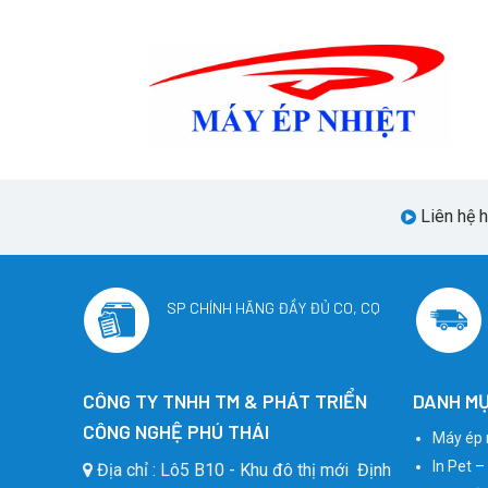
Liên hệ 
SP CHÍNH HÃNG ĐẦY ĐỦ CO, CQ
CÔNG TY TNHH TM & PHÁT TRIỂN
DANH MỤ
CÔNG NGHỆ PHÚ THÁI
Máy ép 
In Pet –
Địa chỉ : Lô5 B10 - Khu đô thị mới Định