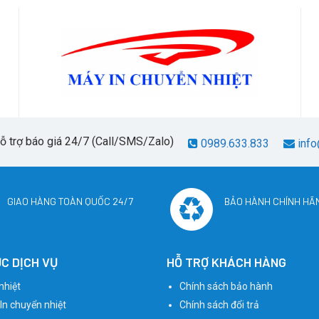
hỗ trợ báo giá 24/7 (Call/SMS/Zalo)
0989.633.833
info
GIAO HÀNG TOÀN QUỐC 24/7
BẢO HÀNH CHÍNH HÃ
C DỊCH VỤ
HỖ TRỢ KHÁCH HÀNG
nhiệt
Chính sách bảo hành
 In chuyển nhiệt
Chính sách đổi trả