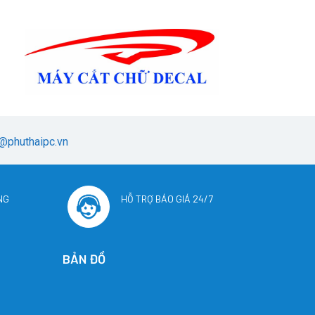
@phuthaipc.vn
NG
HỖ TRỢ BÁO GIÁ 24/7
BẢN ĐỒ