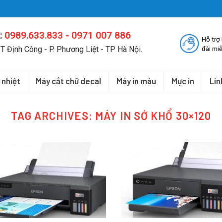
:
0989.633.833 - 0971 007 886
Hỗ trợ
T Định Công - P. Phương Liệt - TP Hà Nội.
đài miễ
 nhiệt
Máy cắt chữ decal
Máy in màu
Mực in
Lin
TAG ARCHIVES:
MÁY IN SỚ KHỔ 30×120