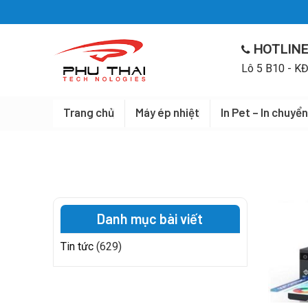
Skip
to
content
HOTLINE
Lô 5 B10 - KĐ
Trang chủ
Máy ép nhiệt
In Pet – In chuyển
Danh mục bài viết
Tin tức
(629)