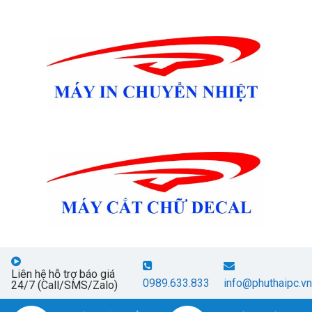
Liên hệ hỗ trợ báo giá
0989.633.833
info@phuthaipc.vn
24/7 (Call/SMS/Zalo)