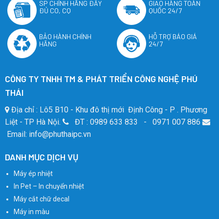
SP CHÍNH HÃNG ĐẦY
GIAO HÀNG TOÀN
ĐỦ CO, CQ
QUỐC 24/7
BẢO HÀNH CHÍNH
HỖ TRỢ BÁO GIÁ
HÃNG
24/7
CÔNG TY TNHH TM & PHÁT TRIỂN CÔNG NGHỆ PHÚ
THÁI
Địa chỉ : Lô5 B10 - Khu đô thị mới Định Công - P . Phương
Liệt - TP Hà Nội.
ĐT : 0989 633 833 - 0971 007 886
Email: info@phuthaipc.vn
DANH MỤC DỊCH VỤ
Máy ép nhiệt
In Pet – In chuyển nhiệt
Máy cắt chữ decal
Máy in màu