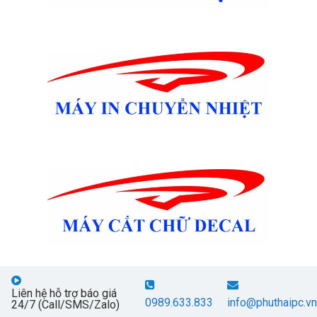
Liên hệ hỗ trợ báo giá
0989.633.833
info@phuthaipc.vn
24/7 (Call/SMS/Zalo)