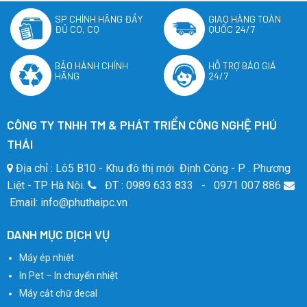
SP CHÍNH HÃNG ĐẦY
GIAO HÀNG TOÀN
ĐỦ CO, CQ
QUỐC 24/7
BẢO HÀNH CHÍNH
HỖ TRỢ BÁO GIÁ
HÃNG
24/7
CÔNG TY TNHH TM & PHÁT TRIỂN CÔNG NGHỆ PHÚ
THÁI
Địa chỉ : Lô5 B10 - Khu đô thị mới Định Công - P . Phương
Liệt - TP Hà Nội.
ĐT : 0989 633 833 - 0971 007 886
Email: info@phuthaipc.vn
DANH MỤC DỊCH VỤ
Máy ép nhiệt
In Pet – In chuyển nhiệt
Máy cắt chữ decal