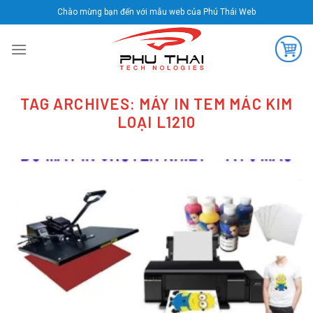
Skip
Chào mừng bạn đến với mẫu web của Phú Thái Web
to
content
TAG ARCHIVES:
MÁY IN TEM MÁC KIM
LOẠI L1210