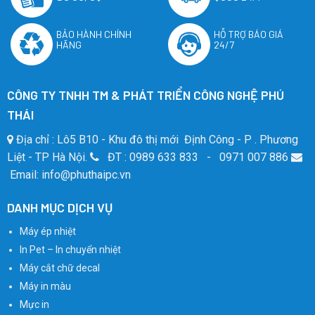
BẢO HÀNH CHÍNH
HỖ TRỢ BÁO GIÁ
HÃNG
24/7
CÔNG TY TNHH TM & PHÁT TRIỂN CÔNG NGHỆ PHÚ
THÁI
Địa chỉ : Lô5 B10 - Khu đô thị mới Định Công - P . Phương
Liệt - TP Hà Nội.
ĐT : 0989 633 833 - 0971 007 886
Email: info@phuthaipc.vn
DANH MỤC DỊCH VỤ
Máy ép nhiệt
In Pet – In chuyển nhiệt
Máy cắt chữ decal
Máy in màu
Mực in