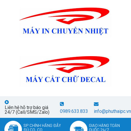
Liên hệ hỗ trợ báo giá
0989.633.833
info@phuthaipc.vn
24/7 (Call/SMS/Zalo)
SP CHÍNH HÃNG ĐẦY
GIAO HÀNG TOÀN
ĐỦ CO, CQ
QUỐC 24/7