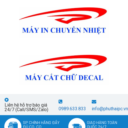
Liên hệ hỗ trợ báo giá
0989.633.833
info@phuthaipc.vn
24/7 (Call/SMS/Zalo)
SP CHÍNH HÃNG ĐẦY
GIAO HÀNG TOÀN
ĐỦ CO, CQ
QUỐC 24/7