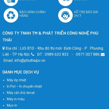
BẢO HÀNH CHÍNH
HỖ TRỢ BÁO GIÁ
HÃNG
24/7
CÔNG TY TNHH TM & PHÁT TRIỂN CÔNG NGHỆ PHÚ
THÁI
Địa chỉ : Lô5 B10 - Khu đô thị mới Định Công - P . Phương
Liệt - TP Hà Nội.
ĐT : 0989 633 833 - 0971 007 886
Email: info@phuthaipc.vn
DANH MỤC DỊCH VỤ
Máy ép nhiệt
In Pet – In chuyển nhiệt
Máy cắt chữ decal
Máy in màu
Mực in