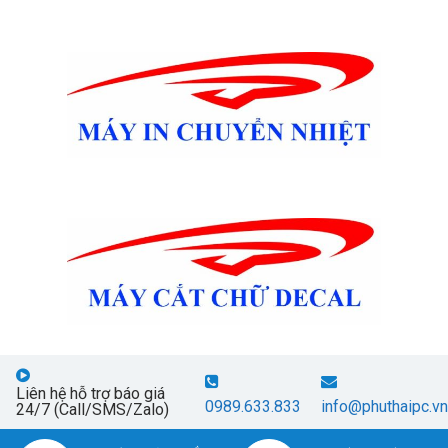
Liên hệ hỗ trợ báo giá
0989.633.833
info@phuthaipc.vn
24/7 (Call/SMS/Zalo)