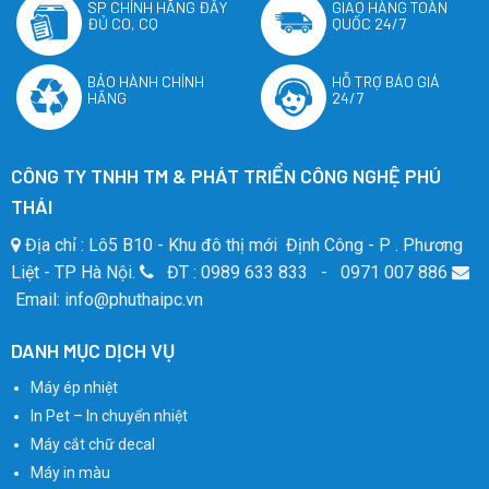
SP CHÍNH HÃNG ĐẦY
GIAO HÀNG TOÀN
ĐỦ CO, CQ
QUỐC 24/7
BẢO HÀNH CHÍNH
HỖ TRỢ BÁO GIÁ
HÃNG
24/7
CÔNG TY TNHH TM & PHÁT TRIỂN CÔNG NGHỆ PHÚ
THÁI
Địa chỉ : Lô5 B10 - Khu đô thị mới Định Công - P . Phương
Liệt - TP Hà Nội.
ĐT : 0989 633 833 - 0971 007 886
Email: info@phuthaipc.vn
DANH MỤC DỊCH VỤ
Máy ép nhiệt
In Pet – In chuyển nhiệt
Máy cắt chữ decal
Máy in màu