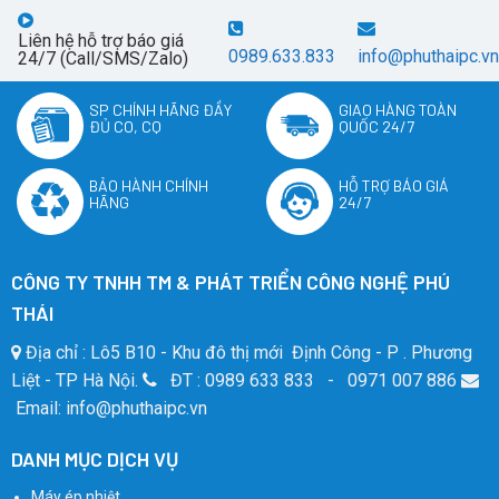
Liên hệ hỗ trợ báo giá
0989.633.833
info@phuthaipc.vn
24/7 (Call/SMS/Zalo)
SP CHÍNH HÃNG ĐẦY
GIAO HÀNG TOÀN
ĐỦ CO, CQ
QUỐC 24/7
BẢO HÀNH CHÍNH
HỖ TRỢ BÁO GIÁ
HÃNG
24/7
CÔNG TY TNHH TM & PHÁT TRIỂN CÔNG NGHỆ PHÚ
THÁI
Địa chỉ : Lô5 B10 - Khu đô thị mới Định Công - P . Phương
Liệt - TP Hà Nội.
ĐT : 0989 633 833 - 0971 007 886
Email: info@phuthaipc.vn
DANH MỤC DỊCH VỤ
Máy ép nhiệt