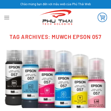
Skip
Chào mừng bạn đến với mẫu web của Phú Thái Web
to
content
TAG ARCHIVES:
MUWCH EPSON 057