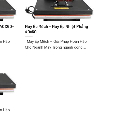
 40X60-
Máy Ép Mếch – Máy Ép Nhiệt Phẳng
40×60
àn Hảo
Máy Ép Mếch – Giải Pháp Hoàn Hảo
Cho Ngành May Trong ngành công ...
àn Hảo