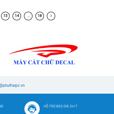
13
14
…
18
@phuthaipc.vn
NG
HỖ TRỢ BÁO GIÁ 24/7