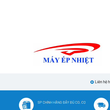
Liên hệ 
SP CHÍNH HÃNG ĐẦY ĐỦ CO, CQ