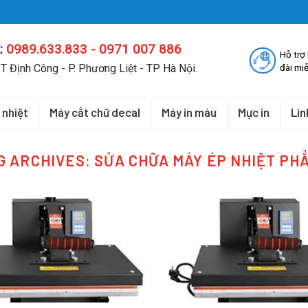
:
0989.633.833 - 0971 007 886
Hỗ trợ
T Định Công - P. Phương Liệt - TP Hà Nội.
đài miễ
 nhiệt
Máy cắt chữ decal
Máy in màu
Mực in
Lin
G ARCHIVES:
SỬA CHỮA MÁY ÉP NHIỆT PH