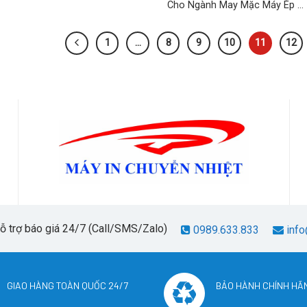
Cho Ngành May Mặc Máy Ép ...
1
…
8
9
10
11
12
hỗ trợ báo giá 24/7 (Call/SMS/Zalo)
0989.633.833
info
GIAO HÀNG TOÀN QUỐC 24/7
BẢO HÀNH CHÍNH HÃ