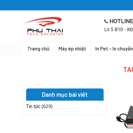
Skip
to
content
HOTLINE
Lô 5 B10 - KĐ
Trang chủ
Máy ép nhiệt
In Pet – In chuyển
TA
Danh mục bài viết
Tin tức
(629)