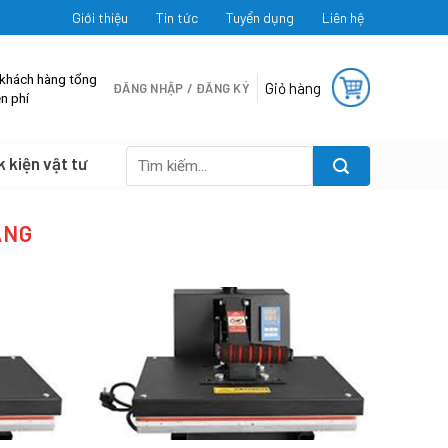
Giới thiệu
Tin tức
Tuyển dụng
Liên hệ
 khách hàng tổng
Giỏ hàng
ĐĂNG NHẬP / ĐĂNG KÝ
n phí
k kiện vật tư
Tìm
kiếm:
ẲNG