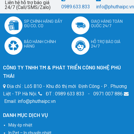
Liên hệ hỗ trợ báo giá
0989.633.833
info@phuthaipc.vn
24/7 (Call/SMS/Zalo)
SP CHÍNH HÃNG ĐẦY
GIAO HÀNG TOÀN
ĐỦ CO, CQ
QUỐC 24/7
BẢO HÀNH CHÍNH
HỖ TRỢ BÁO GIÁ
HÃNG
24/7
CÔNG TY TNHH TM & PHÁT TRIỂN CÔNG NGHỆ PHÚ
THÁI
Địa chỉ : Lô5 B10 - Khu đô thị mới Định Công - P . Phương
Liệt - TP Hà Nội.
ĐT : 0989 633 833 - 0971 007 886
Email: info@phuthaipc.vn
DANH MỤC DỊCH VỤ
Máy ép nhiệt
In Pet – In chuyển nhiệt