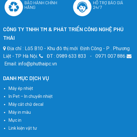
BẢO HÀNH CHÍNH
HỖ TRỢ BÁO GIÁ
HÃNG
24/7
CÔNG TY TNHH TM & PHÁT TRIỂN CÔNG NGHỆ PHÚ
THÁI
Địa chỉ : Lô5 B10 - Khu đô thị mới Định Công - P . Phương
Liệt - TP Hà Nội.
ĐT : 0989 633 833 - 0971 007 886
Email: info@phuthaipc.vn
DANH MỤC DỊCH VỤ
Máy ép nhiệt
In Pet – In chuyển nhiệt
Máy cắt chữ decal
Máy in màu
Mực in
Link kiện vật tư