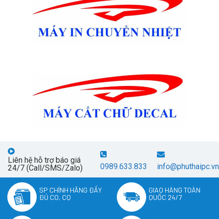
Liên hệ hỗ trợ báo giá
0989.633.833
info@phuthaipc.vn
24/7 (Call/SMS/Zalo)
SP CHÍNH HÃNG ĐẦY
GIAO HÀNG TOÀN
ĐỦ CO, CQ
QUỐC 24/7