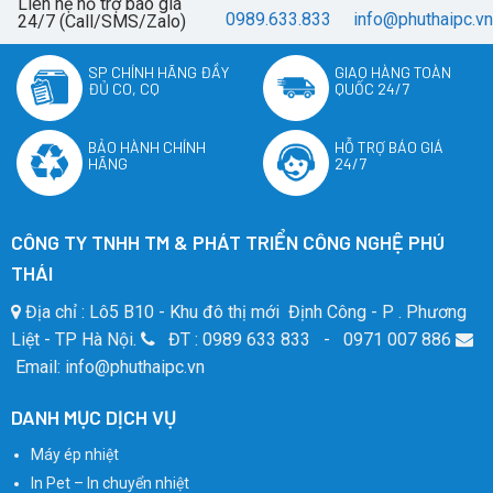
Liên hệ hỗ trợ báo giá
0989.633.833
info@phuthaipc.vn
24/7 (Call/SMS/Zalo)
SP CHÍNH HÃNG ĐẦY
GIAO HÀNG TOÀN
ĐỦ CO, CQ
QUỐC 24/7
BẢO HÀNH CHÍNH
HỖ TRỢ BÁO GIÁ
HÃNG
24/7
CÔNG TY TNHH TM & PHÁT TRIỂN CÔNG NGHỆ PHÚ
THÁI
Địa chỉ : Lô5 B10 - Khu đô thị mới Định Công - P . Phương
Liệt - TP Hà Nội.
ĐT : 0989 633 833 - 0971 007 886
Email: info@phuthaipc.vn
DANH MỤC DỊCH VỤ
Máy ép nhiệt
In Pet – In chuyển nhiệt