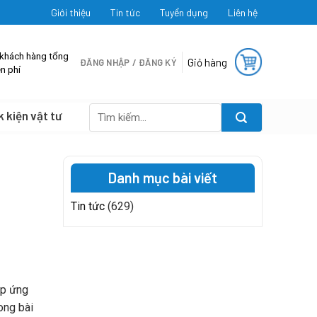
Giới thiệu
Tin tức
Tuyển dụng
Liên hệ
 khách hàng tổng
Giỏ hàng
ĐĂNG NHẬP / ĐĂNG KÝ
n phí
k kiện vật tư
Tìm
kiếm:
Danh mục bài viết
Tin tức
(629)
áp ứng
ong bài