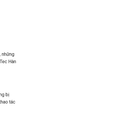
, những
kTec Hàn
ng bị
thao tác