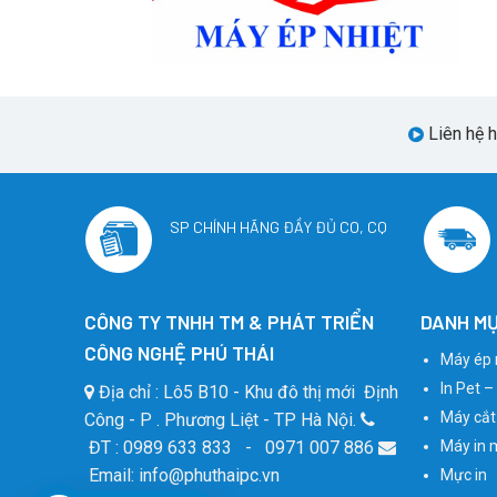
Liên hệ 
SP CHÍNH HÃNG ĐẦY ĐỦ CO, CQ
CÔNG TY TNHH TM & PHÁT TRIỂN
DANH MỤ
CÔNG NGHỆ PHÚ THÁI
Máy ép 
In Pet –
Địa chỉ : Lô5 B10 - Khu đô thị mới Định
Máy cắt
Công - P . Phương Liệt - TP Hà Nội.
ĐT : 0989 633 833 - 0971 007 886
Máy in 
Email: info@phuthaipc.vn
Mực in