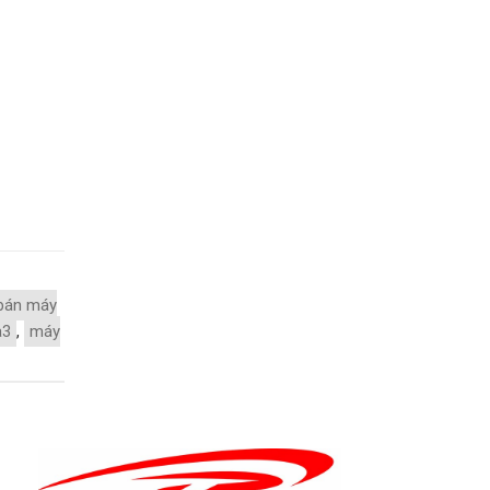
bán máy
a3
,
máy