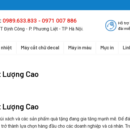
:
0989.633.833 - 0971 007 886
Hỗ trợ
T Định Công - P. Phương Liệt - TP Hà Nội.
đài miễ
 nhiệt
Máy cắt chữ decal
Máy in màu
Mực in
Lin
t Lượng Cao
t Lượng Cao
n, túi xách và các sản phẩm quà tặng đang gia tăng mạnh mẽ. Để đ
trở thành lựa chọn hàng đầu cho các doanh nghiệp và cá nhân. Tr