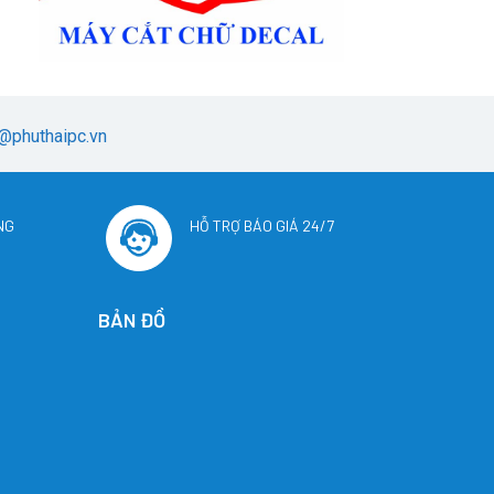
@phuthaipc.vn
NG
HỖ TRỢ BÁO GIÁ 24/7
BẢN ĐỒ