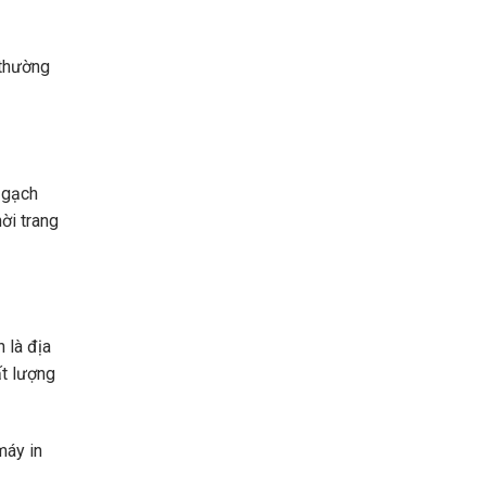
 thường
, gạch
ời trang
 là địa
ất lượng
máy in