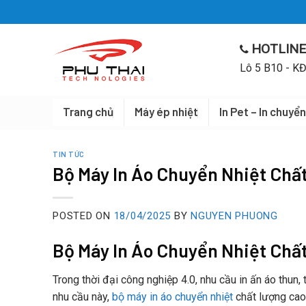
Skip
to
content
HOTLINE
Lô 5 B10 - KĐ
Trang chủ
Máy ép nhiệt
In Pet – In chuyển
TIN TỨC
Bộ Máy In Áo Chuyển Nhiệt Chấ
POSTED ON
18/04/2025
BY
NGUYEN PHUONG
Bộ Máy In Áo Chuyển Nhiệt Chấ
Trong thời đại công nghiệp 4.0, nhu cầu in ấn áo thu
nhu cầu này,
bộ máy in áo chuyển nhiệt
chất lượng cao 