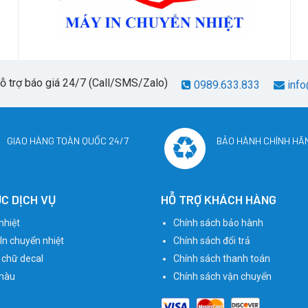
hỗ trợ báo giá 24/7 (Call/SMS/Zalo)
0989.633.833
info
GIAO HÀNG TOÀN QUỐC 24/7
BẢO HÀNH CHÍNH HÃ
C DỊCH VỤ
HỖ TRỢ KHÁCH HÀNG
nhiệt
Chính sách bảo hành
 In chuyển nhiệt
Chính sách đổi trả
 chữ decal
Chính sách thanh toán
màu
Chính sách vận chuyển