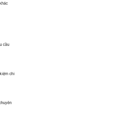
 khác
hu cầu
 kiệm chi
 chuyên