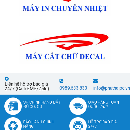
Liên hệ hỗ trợ báo giá
0989.633.833
info@phuthaipc.vn
24/7 (Call/SMS/Zalo)
SP CHÍNH HÃNG ĐẦY
GIAO HÀNG TOÀN
ĐỦ CO, CQ
QUỐC 24/7
BẢO HÀNH CHÍNH
HỖ TRỢ BÁO GIÁ
HÃNG
24/7