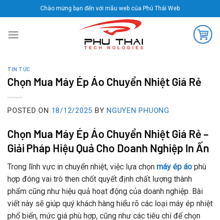
Skip
Chào mừng bạn đến với mẫu web của Phú Thái Web
to
content
TIN TỨC
Chọn Mua Máy Ép Áo Chuyển Nhiệt Giá Rẻ
POSTED ON
18/12/2025
BY
NGUYEN PHUONG
Chọn Mua Máy Ép Áo Chuyển Nhiệt Giá Rẻ –
Giải Pháp Hiệu Quả Cho Doanh Nghiệp In Ấn
Trong lĩnh vực in chuyển nhiệt, việc lựa chọn
máy ép áo
phù
hợp đóng vai trò then chốt quyết định chất lượng thành
phẩm cũng như hiệu quả hoạt động của doanh nghiệp. Bài
viết này sẽ giúp quý khách hàng hiểu rõ các loại máy ép nhiệt
phổ biến, mức giá phù hợp, cũng như các tiêu chí để chọn