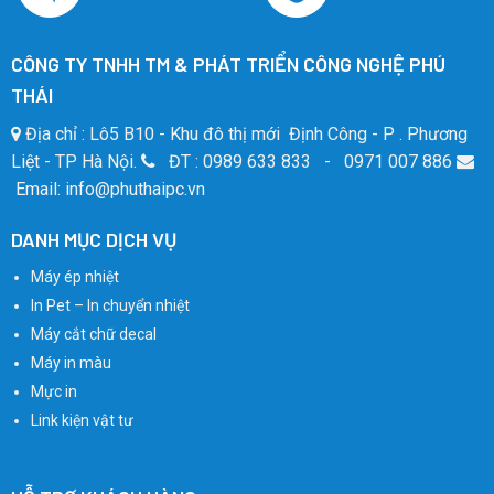
CÔNG TY TNHH TM & PHÁT TRIỂN CÔNG NGHỆ PHÚ
THÁI
Địa chỉ : Lô5 B10 - Khu đô thị mới Định Công - P . Phương
Liệt - TP Hà Nội.
ĐT : 0989 633 833 - 0971 007 886
Email: info@phuthaipc.vn
DANH MỤC DỊCH VỤ
Máy ép nhiệt
In Pet – In chuyển nhiệt
Máy cắt chữ decal
Máy in màu
Mực in
Link kiện vật tư