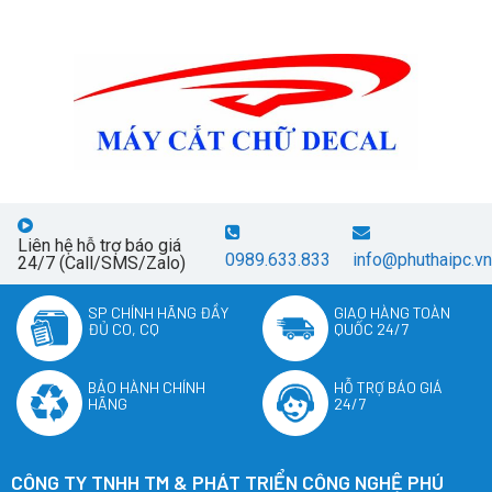
Liên hệ hỗ trợ báo giá
0989.633.833
info@phuthaipc.vn
24/7 (Call/SMS/Zalo)
SP CHÍNH HÃNG ĐẦY
GIAO HÀNG TOÀN
ĐỦ CO, CQ
QUỐC 24/7
BẢO HÀNH CHÍNH
HỖ TRỢ BÁO GIÁ
HÃNG
24/7
CÔNG TY TNHH TM & PHÁT TRIỂN CÔNG NGHỆ PHÚ