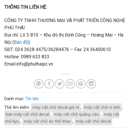
THÔNG TIN LIÊN HỆ:
CÔNG TY TNHH THƯƠNG MẠI VÀ PHÁT TRIỂN CÔNG NGHỆ
PHÚ THÁI
Địa chỉ: Lô 5 B10 – Khu đô thị Định Công – Hoàng Mai – Hà
Nội (
Bản đồ
)
SĐT: 024 3628 4475/36284476 – Fax: 24 36400610
Hotline: 0989 633 833
Email:info@phuthaipc.vn
Danh mục:
Tin tức
Thẻ tìm kiếm:
máy cắt chữ decal giá rẻ
,
máy cắt chữ vi tính
,
bán máy cắt chữ decal
,
máy cắt chữ quảng cáo
,
máy cắt
chữ liyu
,
máy cắt chữ áo thể thao
,
máy cắt chữ decal