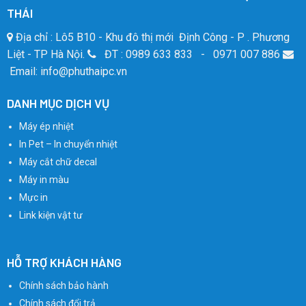
THÁI
Địa chỉ : Lô5 B10 - Khu đô thị mới Định Công - P . Phương
Liệt - TP Hà Nội.
ĐT : 0989 633 833 - 0971 007 886
Email: info@phuthaipc.vn
DANH MỤC DỊCH VỤ
Máy ép nhiệt
In Pet – In chuyển nhiệt
Máy cắt chữ decal
Máy in màu
Mực in
Link kiện vật tư
HỖ TRỢ KHÁCH HÀNG
Chính sách bảo hành
Chính sách đổi trả