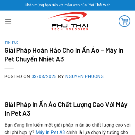
Skip
Chào mừng bạn đến với mẫu web của Phú Thái Web
to
content
TIN TỨC
Giải Pháp Hoàn Hảo Cho In Ấn Áo – Máy In
Pet Chuyển Nhiêt A3
POSTED ON
03/03/2025
BY
NGUYEN PHUONG
Giải Pháp In Ấn Áo Chất Lượng Cao Với Máy
In Pet A3
Bạn đang tìm kiếm một giải pháp in ấn áo chất lượng cao với
chi phí hợp lý?
Máy in Pet A3
chính là lựa chọn lý tưởng cho