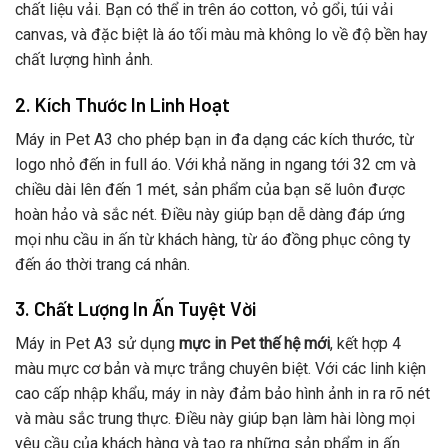
chất liệu vải. Bạn có thể in trên áo cotton, vỏ gổi, túi vải
canvas, và đặc biệt là áo tối màu mà không lo về độ bền hay
chất lượng hình ảnh.
2. Kích Thước In Linh Hoạt
Máy in Pet A3 cho phép bạn in đa dạng các kích thước, từ
logo nhỏ đến in full áo. Với khả năng in ngang tới 32 cm và
chiều dài lên đến 1 mét, sản phẩm của bạn sẽ luôn được
hoàn hảo và sắc nét. Điều này giúp bạn dễ dàng đáp ứng
mọi nhu cầu in ấn từ khách hàng, từ áo đồng phục công ty
đến áo thời trang cá nhân.
3. Chất Lượng In Ấn Tuyệt Vời
Máy in Pet A3 sử dụng
mực in Pet thế hệ mới
, kết hợp 4
màu mực cơ bản và mực trắng chuyên biệt. Với các linh kiện
cao cấp nhập khẩu, máy in này đảm bảo hình ảnh in ra rõ nét
và màu sắc trung thực. Điều này giúp bạn làm hài lòng mọi
yêu cầu của khách hàng và tạo ra những sản phẩm in ấn