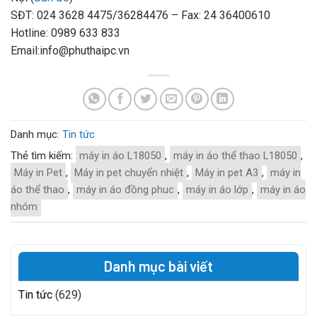
SĐT: 024 3628 4475/36284476 – Fax: 24 36400610
Hotline: 0989 633 833
Email:info@phuthaipc.vn
Danh mục:
Tin tức
Thẻ tìm kiếm:
máy in áo L18050
,
máy in áo thể thao L18050
,
Máy in Pet
,
Máy in pet chuyển nhiệt
,
Máy in pet A3
,
máy in
áo thể thao
,
máy in áo đồng phuc
,
máy in áo lớp
,
máy in áo
nhóm
Danh mục bài viết
Tin tức
(629)