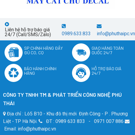
Liên hệ hỗ trợ báo giá
0989.633.833
info@phuthaipc.vn
24/7 (Call/SMS/Zalo)
SP CHÍNH HÃNG ĐẦY
GIAO HÀNG TOÀN
ĐỦ CO, CQ
QUỐC 24/7
BẢO HÀNH CHÍNH
HỖ TRỢ BÁO GIÁ
HÃNG
24/7
CÔNG TY TNHH TM & PHÁT TRIỂN CÔNG NGHỆ PHÚ
THÁI
Địa chỉ : Lô5 B10 - Khu đô thị mới Định Công - P . Phương
Liệt - TP Hà Nội.
ĐT : 0989 633 833 - 0971 007 886
Email: info@phuthaipc.vn