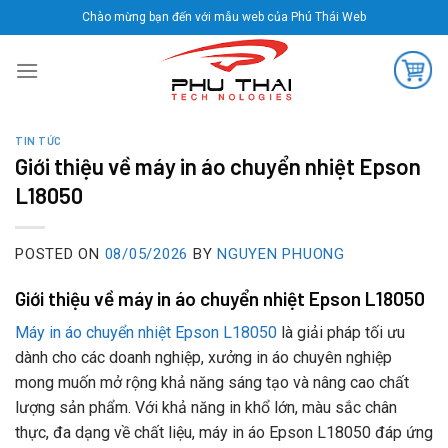
Skip
Chào mừng bạn đến với mẫu web của Phú Thái Web
to
content
TIN TỨC
Giới thiệu về máy in áo chuyển nhiệt Epson
L18050
POSTED ON
08/05/2026
BY
NGUYEN PHUONG
Giới thiệu về máy in áo chuyển nhiệt Epson L18050
Máy in áo chuyển nhiệt Epson L18050
là giải pháp tối ưu
dành cho các doanh nghiệp, xưởng in áo chuyên nghiệp
mong muốn mở rộng khả năng sáng tạo và nâng cao chất
lượng sản phẩm. Với khả năng in khổ lớn, màu sắc chân
thực, đa dạng về chất liệu, máy in áo Epson L18050 đáp ứng