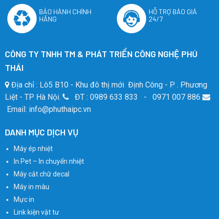
BẢO HÀNH CHÍNH
HỖ TRỢ BÁO GIÁ
HÃNG
24/7
CÔNG TY TNHH TM & PHÁT TRIỂN CÔNG NGHỆ PHÚ
THÁI
Địa chỉ : Lô5 B10 - Khu đô thị mới Định Công - P . Phương
Liệt - TP Hà Nội.
ĐT : 0989 633 833 - 0971 007 886
Email: info@phuthaipc.vn
DANH MỤC DỊCH VỤ
Máy ép nhiệt
In Pet – In chuyển nhiệt
Máy cắt chữ decal
Máy in màu
Mực in
Link kiện vật tư