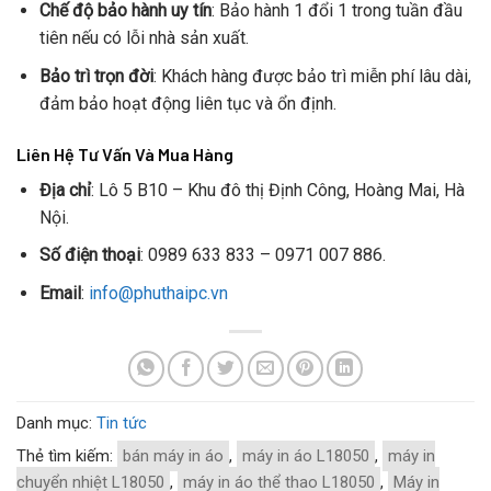
Chế độ bảo hành uy tín
: Bảo hành 1 đổi 1 trong tuần đầu
tiên nếu có lỗi nhà sản xuất.
Bảo trì trọn đời
: Khách hàng được bảo trì miễn phí lâu dài,
đảm bảo hoạt động liên tục và ổn định.
Liên Hệ Tư Vấn Và Mua Hàng
Địa chỉ
: Lô 5 B10 – Khu đô thị Định Công, Hoàng Mai, Hà
Nội.
Số điện thoại
: 0989 633 833 – 0971 007 886.
Email
:
info@phuthaipc.vn
Danh mục:
Tin tức
Thẻ tìm kiếm:
bán máy in áo
,
máy in áo L18050
,
máy in
chuyển nhiệt L18050
,
máy in áo thể thao L18050
,
Máy in