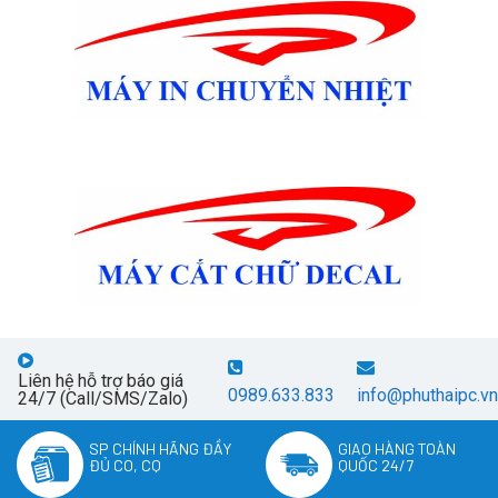
Liên hệ hỗ trợ báo giá
0989.633.833
info@phuthaipc.vn
24/7 (Call/SMS/Zalo)
SP CHÍNH HÃNG ĐẦY
GIAO HÀNG TOÀN
ĐỦ CO, CQ
QUỐC 24/7