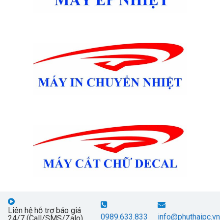
Liên hệ hỗ trợ báo giá
0989.633.833
info@phuthaipc.vn
24/7 (Call/SMS/Zalo)