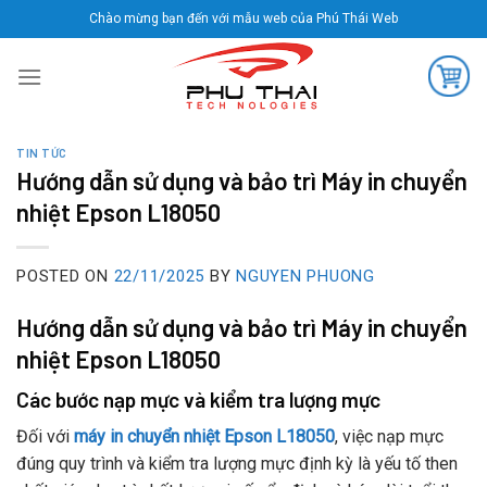
Skip
Chào mừng bạn đến với mẫu web của Phú Thái Web
to
content
TIN TỨC
Hướng dẫn sử dụng và bảo trì Máy in chuyển
nhiệt Epson L18050
POSTED ON
22/11/2025
BY
NGUYEN PHUONG
Hướng dẫn sử dụng và bảo trì Máy in chuyển
nhiệt Epson L18050
Các bước nạp mực và kiểm tra lượng mực
Đối với
máy in chuyển nhiệt Epson L18050
, việc nạp mực
đúng quy trình và kiểm tra lượng mực định kỳ là yếu tố then