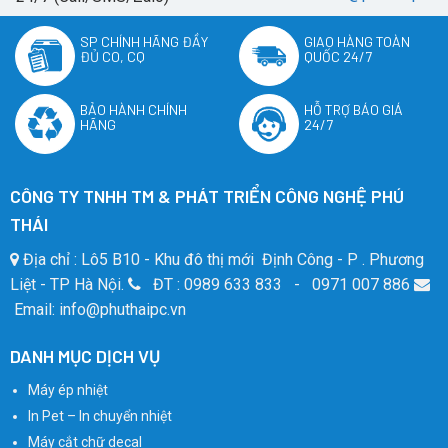
SP CHÍNH HÃNG ĐẦY
GIAO HÀNG TOÀN
ĐỦ CO, CQ
QUỐC 24/7
BẢO HÀNH CHÍNH
HỖ TRỢ BÁO GIÁ
HÃNG
24/7
CÔNG TY TNHH TM & PHÁT TRIỂN CÔNG NGHỆ PHÚ
THÁI
Địa chỉ : Lô5 B10 - Khu đô thị mới Định Công - P . Phương
Liệt - TP Hà Nội.
ĐT : 0989 633 833 - 0971 007 886
Email: info@phuthaipc.vn
DANH MỤC DỊCH VỤ
Máy ép nhiệt
In Pet – In chuyển nhiệt
Máy cắt chữ decal