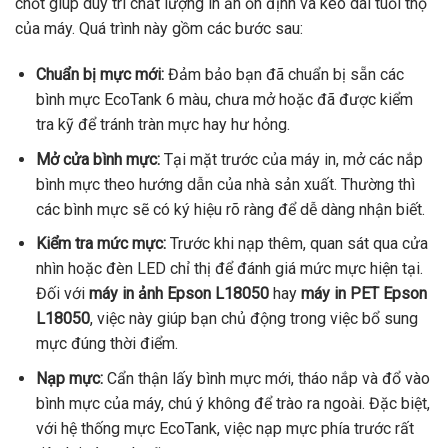
chốt giúp duy trì chất lượng in ấn ổn định và kéo dài tuổi thọ
của máy. Quá trình này gồm các bước sau:
Chuẩn bị mực mới:
Đảm bảo bạn đã chuẩn bị sẵn các
bình mực EcoTank 6 màu, chưa mở hoặc đã được kiểm
tra kỹ để tránh tràn mực hay hư hỏng.
Mở cửa bình mực:
Tại mặt trước của máy in, mở các nắp
bình mực theo hướng dẫn của nhà sản xuất. Thường thì
các bình mực sẽ có ký hiệu rõ ràng để dễ dàng nhận biết.
Kiểm tra mức mực:
Trước khi nạp thêm, quan sát qua cửa
nhìn hoặc đèn LED chỉ thị để đánh giá mức mực hiện tại.
Đối với
máy in ảnh Epson L18050
hay
máy in PET Epson
L18050
, việc này giúp bạn chủ động trong việc bổ sung
mực đúng thời điểm.
Nạp mực:
Cẩn thận lấy bình mực mới, tháo nắp và đổ vào
bình mực của máy, chú ý không để trào ra ngoài. Đặc biệt,
với hệ thống mực EcoTank, việc nạp mực phía trước rất