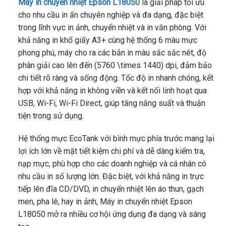
Máy in chuyển nhiệt Epson L18050
là giải pháp tối ưu
cho nhu cầu in ấn chuyên nghiệp và đa dạng, đặc biệt
trong lĩnh vực in ảnh, chuyển nhiệt và in văn phòng. Với
khả năng in khổ giấy A3+ cùng hệ thống 6 màu mực
phong phú, máy cho ra các bản in màu sắc sắc nét, độ
phân giải cao lên đến (5760 \times 1440) dpi, đảm bảo
chi tiết rõ ràng và sống động. Tốc độ in nhanh chóng, kết
hợp với khả năng in không viền và kết nối linh hoạt qua
USB, Wi-Fi, Wi-Fi Direct, giúp tăng năng suất và thuận
tiện trong sử dụng.
Hệ thống mực EcoTank với bình mực phía trước mang lại
lợi ích lớn về mặt tiết kiệm chi phí và dễ dàng kiểm tra,
nạp mực, phù hợp cho các doanh nghiệp và cá nhân có
nhu cầu in số lượng lớn. Đặc biệt, với khả năng in trực
tiếp lên đĩa CD/DVD, in chuyển nhiệt lên áo thun, gạch
men, pha lê, hay in ảnh, Máy in chuyển nhiệt Epson
L18050 mở ra nhiều cơ hội ứng dụng đa dạng và sáng