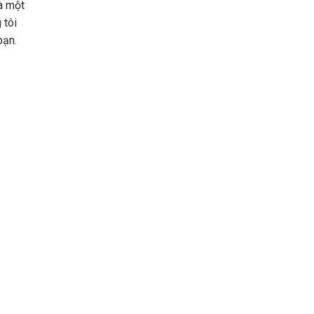
là một
 tôi
bạn.