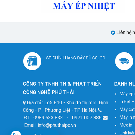
Liên hệ 
SP CHÍNH HÃNG ĐẦY ĐỦ CO, CQ
CÔNG TY TNHH TM & PHÁT TRIỂN
DANH MỤ
CÔNG NGHỆ PHÚ THÁI
Máy ép 
In Pet –
Địa chỉ : Lô5 B10 - Khu đô thị mới Định
Máy cắt
Công - P . Phương Liệt - TP Hà Nội.
ĐT : 0989 633 833 - 0971 007 886
Máy in 
Email: info@phuthaipc.vn
Mực in
Link kiệ