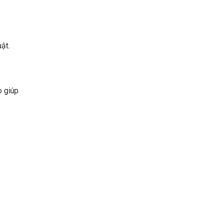
ật.
o giúp