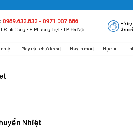
:
0989.633.833 - 0971 007 886
Hỗ trợ
T Định Công - P. Phương Liệt - TP Hà Nội.
đài miễ
 nhiệt
Máy cắt chữ decal
Máy in màu
Mực in
Lin
et
Chuyển Nhiệt