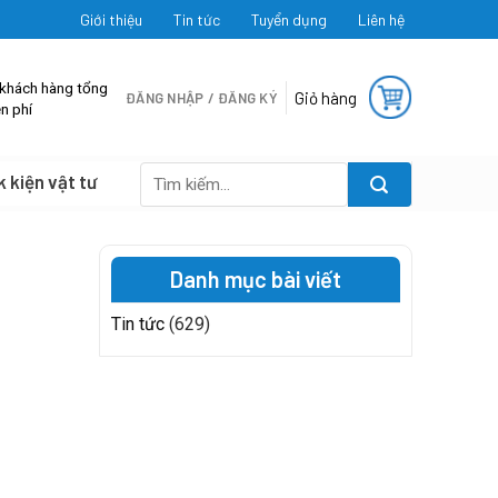
Giới thiệu
Tin tức
Tuyển dụng
Liên hệ
 khách hàng tổng
Giỏ hàng
ĐĂNG NHẬP / ĐĂNG KÝ
n phí
k kiện vật tư
Tìm
kiếm:
Danh mục bài viết
Tin tức
(629)