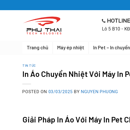
Skip
to
content
HOTLINE
Lô 5 B10 - KĐ
Trang chủ
Máy ép nhiệt
In Pet – In chuyển
TIN TỨC
In Áo Chuyển Nhiệt Với Máy In P
POSTED ON
03/03/2025
BY
NGUYEN PHUONG
Giải Pháp In Áo Với Máy In Pet 