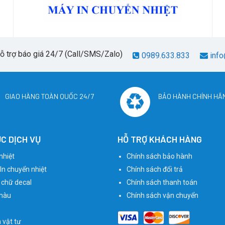
hỗ trợ báo giá 24/7 (Call/SMS/Zalo)
0989.633.833
info
GIAO HÀNG TOÀN QUỐC 24/7
BẢO HÀNH CHÍNH HÃ
C DỊCH VỤ
HỖ TRỢ KHÁCH HÀNG
nhiệt
Chính sách bảo hành
 In chuyển nhiệt
Chính sách đổi trả
 chữ decal
Chính sách thanh toán
màu
Chính sách vận chuyển
n vật tư