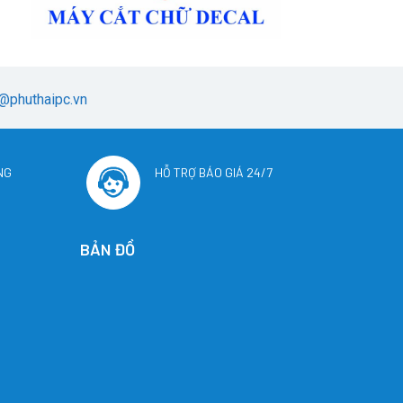
@phuthaipc.vn
NG
HỖ TRỢ BÁO GIÁ 24/7
BẢN ĐỒ