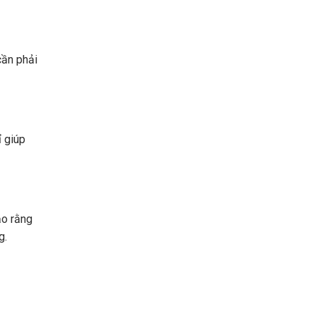
cần phải
ỉ giúp
ảo rằng
g.