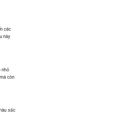
ến các
ều này
o nhỏ
ế mà còn
 màu sắc