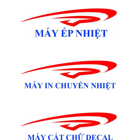
Hoạt động dễ dàng
Hệ thống mực in liên tục chính hãng của Máy in màu
Epson L1300 được thiết kế đảm bảo hoạt động êm
và không gây phiền nhiễu cho các môi trường doanh
nghiệp lớn, vừa và nhỏ.
Chất lượng vượt trội. Giá trị bền lâu
Mỗi một bình mực của Máy in màu Epson L1300 đều
được niêm phong cẩn thận để đảm bảo chất lượng
mực và được kết cấu để cho ra các bản in có chất
lượng, hiệu suất cao vượt trội với dòng máy in L-
series. Hãy chọn bình mực chính hãng của Epson để
cảm nhận chất lượng siêu bền với máy in L-Series và
chi phí in ấn cực thấp.
Yên tâm hơn với chế độ bảo hành 1 năm Máy in màu
Epson L1300