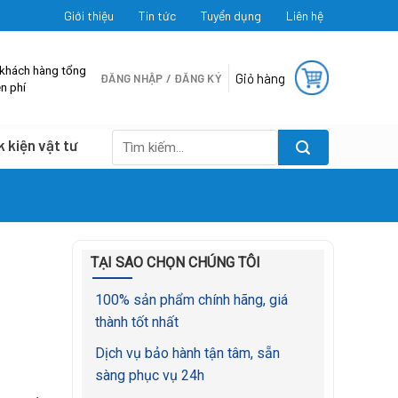
Giới thiệu
Tin tức
Tuyển dụng
Liên hệ
 khách hàng tổng
Giỏ hàng
ĐĂNG NHẬP / ĐĂNG KÝ
n phí
k kiện vật tư
Tìm
kiếm:
TẠI SAO CHỌN CHÚNG TÔI
100% sản phẩm chính hãng, giá
thành tốt nhất
Dịch vụ bảo hành tận tâm, sẵn
sàng phục vụ 24h