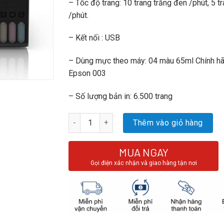
– Tốc độ trang: 10 trang trắng đen /phút, 5 
/phút.
– Kết nối : USB
– Dùng mực theo máy: 04 màu 65ml Chính h
Epson 003
– Số lượng bản in: 6.500 trang
Số lượng
Thêm vào giỏ hàng
MUA NGAY
Gọi điện xác nhận và giao hàng tận nơi