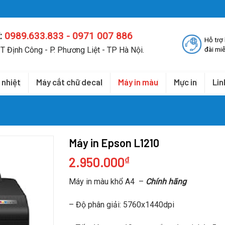
:
0989.633.833 - 0971 007 886
Hỗ trợ
T Định Công - P. Phương Liệt - TP Hà Nội.
đài miễ
 nhiệt
Máy cắt chữ decal
Máy in màu
Mực in
Lin
Máy in Epson L1210
2.950.000
₫
Máy in màu khổ A4 –
Chính hãng
– Độ phân giải: 5760x1440dpi