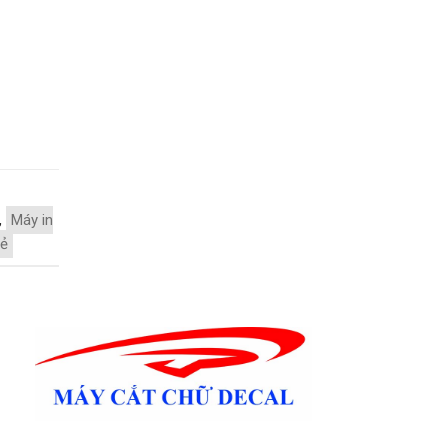
,
Máy in
rẻ