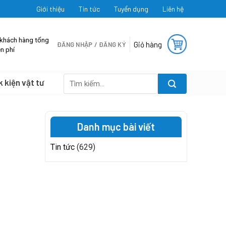
Giới thiệu
Tin tức
Tuyển dụng
Liên hệ
 khách hàng tổng
Giỏ hàng
ĐĂNG NHẬP / ĐĂNG KÝ
n phí
k kiện vật tư
Tìm
kiếm:
Danh mục bài viết
Tin tức
(629)