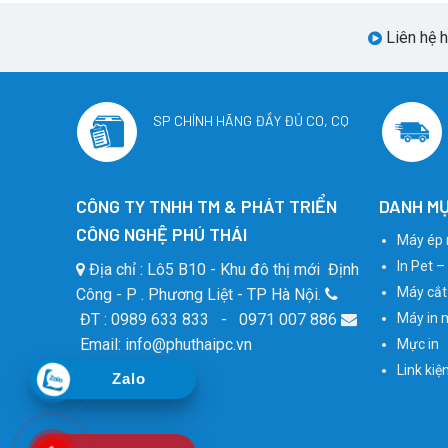
Liên hệ 
SP CHÍNH HÃNG ĐẦY ĐỦ CO, CQ
CÔNG TY TNHH TM & PHÁT TRIỂN
DANH MỤ
CÔNG NGHỆ PHÚ THÁI
Máy ép 
In Pet –
Địa chỉ : Lô5 B10 - Khu đô thị mới Định
Máy cắt
Công - P . Phương Liệt - TP Hà Nội.
ĐT : 0989 633 833 - 0971 007 886
Máy in 
Email: info@phuthaipc.vn
Mực in
Link kiệ
Zalo