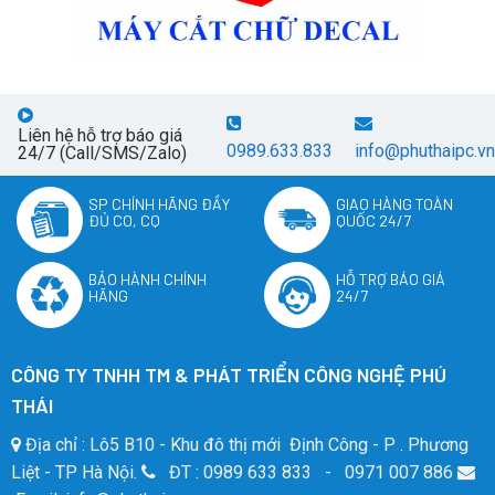
Liên hệ hỗ trợ báo giá
0989.633.833
info@phuthaipc.vn
24/7 (Call/SMS/Zalo)
SP CHÍNH HÃNG ĐẦY
GIAO HÀNG TOÀN
ĐỦ CO, CQ
QUỐC 24/7
BẢO HÀNH CHÍNH
HỖ TRỢ BÁO GIÁ
HÃNG
24/7
CÔNG TY TNHH TM & PHÁT TRIỂN CÔNG NGHỆ PHÚ
THÁI
Địa chỉ : Lô5 B10 - Khu đô thị mới Định Công - P . Phương
Liệt - TP Hà Nội.
ĐT : 0989 633 833 - 0971 007 886