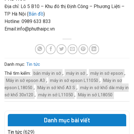
Địa chỉ: Lô 5 B10 – Khu đô thị Định Công – Phương Liệti –
TP Hà Nội (
Bản đồ
)
Hotline: 0989 633 833
Email:info@phuthaipc.vn
Danh mục:
Tin tức
Thẻ tìm kiếm:
bán máy in sớ
,
máy in sớ
,
máy in sớ epson
,
Máy in sớ epson A3
,
máy in sớ epson L11050
,
Máy in sơ
epson L18050
,
Máy in sớ khổ A3 S
,
máy in sớ khổ dài máy in
sớ khổ 30x120
,
máy in sớ L11050
,
Máy in sớ L18050
Danh mục bài viết
Tin tức
(629)