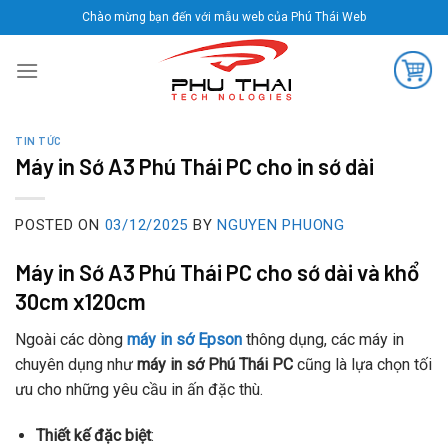
Skip
Chào mừng bạn đến với mẫu web của Phú Thái Web
to
content
TIN TỨC
Máy in Sớ A3 Phú Thái PC cho in sớ dài
POSTED ON
03/12/2025
BY
NGUYEN PHUONG
Máy in Sớ A3 Phú Thái PC cho sớ dài và khổ
30cm x120cm
Ngoài các dòng
máy in sớ Epson
thông dụng, các máy in
chuyên dụng như
máy in sớ Phú Thái PC
cũng là lựa chọn tối
ưu cho những yêu cầu in ấn đặc thù.
Thiết kế đặc biệt
: