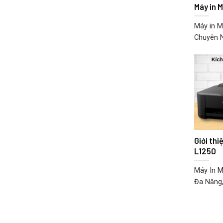
Máy in 
Máy in M
Chuyên Ng
Giới th
L1250
Máy In M
Đa Năng,