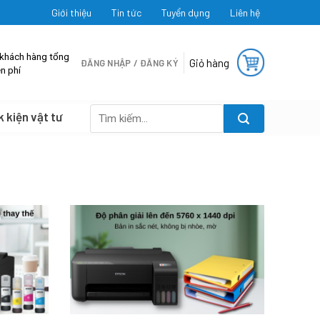
Giới thiệu
Tin tức
Tuyển dụng
Liên hệ
 khách hàng tổng
Giỏ hàng
ĐĂNG NHẬP / ĐĂNG KÝ
n phí
k kiện vật tư
Tìm
kiếm: