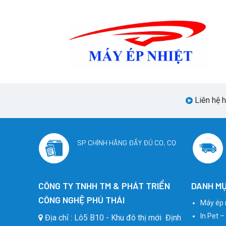
Liên hệ 
SP CHÍNH HÃNG ĐẦY ĐỦ CO, CQ
CÔNG TY TNHH TM & PHÁT TRIỂN
DANH MỤ
CÔNG NGHỆ PHÚ THÁI
Máy ép 
In Pet –
Địa chỉ : Lô5 B10 - Khu đô thị mới Định