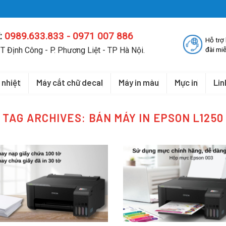
:
0989.633.833 - 0971 007 886
Hỗ trợ
T Định Công - P. Phương Liệt - TP Hà Nội.
đài miễ
 nhiệt
Máy cắt chữ decal
Máy in màu
Mực in
Lin
TAG ARCHIVES:
BÁN MÁY IN EPSON L1250