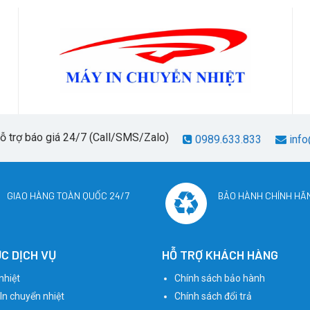
hỗ trợ báo giá 24/7 (Call/SMS/Zalo)
0989.633.833
info
GIAO HÀNG TOÀN QUỐC 24/7
BẢO HÀNH CHÍNH HÃ
C DỊCH VỤ
HỖ TRỢ KHÁCH HÀNG
nhiệt
Chính sách bảo hành
 In chuyển nhiệt
Chính sách đổi trả