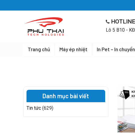
Skip
to
content
HOTLINE
Lô 5 B10 - KĐ
Trang chủ
Máy ép nhiệt
In Pet – In chuyển
Danh mục bài viết
Tin tức
(629)