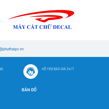
@phuthaipc.vn
NG
HỖ TRỢ BÁO GIÁ 24/7
BẢN ĐỒ